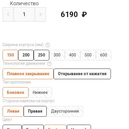
Количество
6190
₽
Ширина корпуса (мм)
150
200
250
300
400
500
600
Технология движения
Плавное закрывание
Открывание от нажатия
Тип крепления
Боковое
Нижнее
Сторона навески на корпус
Левая
Правая
Двусторонняя
Цвет