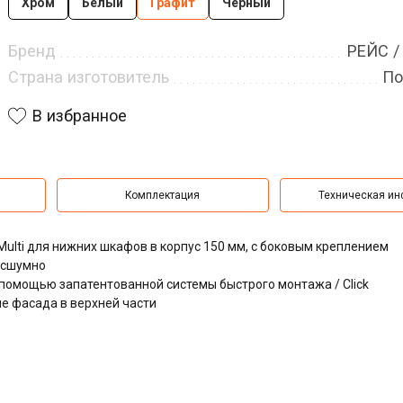
Хром
Белый
Графит
Черный
Бренд
РЕЙС /
Страна изготовитель
По
В избранное
Комплектация
Техническая и
 Multi для нижних шкафов в корпус 150 мм, с боковым креплением
есшумно
, с помощью запатентованной системы быстрого монтажа / Click
е фасада в верхней части