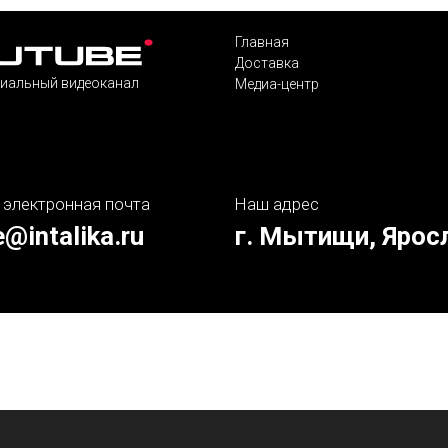
Главная
Доставка
иальный видеоканал
Медиа-центр
 электронная почта
Наш адрес
e@intalika.ru
г. Мытищи, Ярос