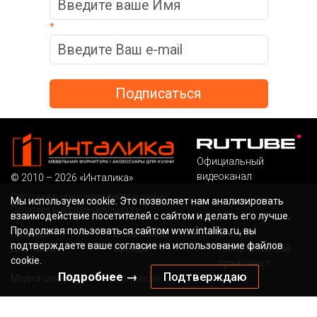
*
Официальный
видеоканал
© 2010 – 2026 «Инталика»
Политика в отношении файлов cookies
Мы используем cookie. Это позволяет нам анализировать
Политика конфиденциальности
взаимодействие посетителей с сайтом и делать его лучше.
Продолжая пользоваться сайтом www.intalika.ru, вы
Главная
О магазине
Оплата
подтверждаете ваше согласие на использование файлов
Доставка
Бренды
Интерактивный
cookie.
прайс-лист
Подробнее →
Подтверждаю
Медиа-центр
Контакты
Бесплатный звонок по России
Наша электронная