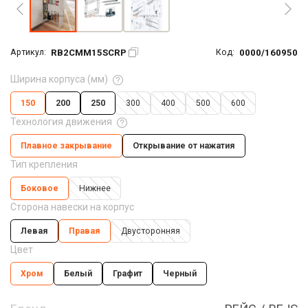
RB2CMM15SCRP
0000/160950
Артикул:
Код:
Ширина корпуса (мм)
150
200
250
300
400
500
600
Технология движения
Плавное закрывание
Открывание от нажатия
Тип крепления
Боковое
Нижнее
Сторона навески на корпус
Левая
Правая
Двусторонняя
Цвет
Хром
Белый
Графит
Черный