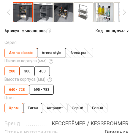
2606300005
0000/99417
Артикул:
Код:
Серия
Arena classic
Arena style
Arena pure
Ширина корпуса (мм)
200
300
400
Высота корпуса (мм)
640 - 728
695 - 783
Цвет
Хром
Титан
Антрацит
Серый
Белый
Бренд
КЕССЕБЁМЕР / KESSEBOHMER
Страна изготовитель
Германия