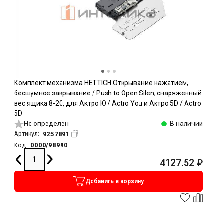
Комплект механизма HETTICH Открывание нажатием,
бесшумное закрывание / Push to Open Silen, снаряженный
вес ящика 8-20, для Актро Ю / Actro You и Актро 5D / Actro
5D
Не определен
В наличии
9257891
Артикул:
0000/98990
Код:
4127.52
₽
Добавить в корзину