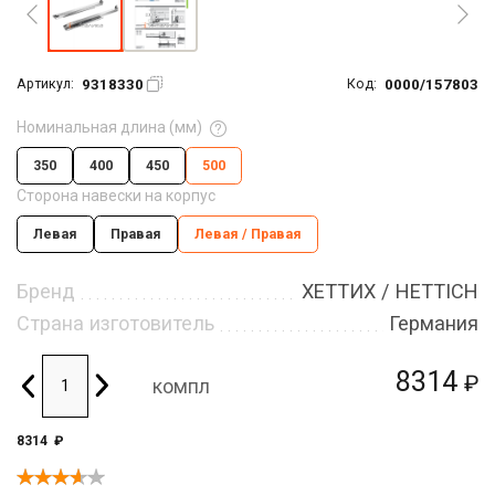
9318330
0000/157803
Артикул:
Код:
Номинальная длина (мм)
350
400
450
500
Сторона навески на корпус
Левая
Правая
Левая / Правая
Бренд
ХЕТТИХ / HETTICH
Страна изготовитель
Германия
8314
₽
компл
8314
₽