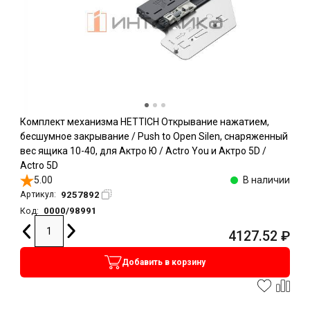
Комплект механизма HETTICH Открывание нажатием,
бесшумное закрывание / Push to Open Silen, снаряженный
вес ящика 10-40, для Актро Ю / Actro You и Актро 5D /
Actro 5D
5.00
В наличии
9257892
Артикул:
0000/98991
Код:
4127.52
₽
Добавить в корзину