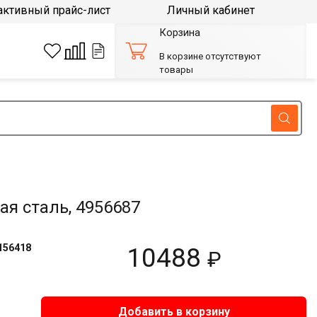
активный прайс-лист
Личный кабинет
Корзина
В корзине отсутствуют
товары
я сталь, 4956687
156418
10488
₽
Добавить в корзину