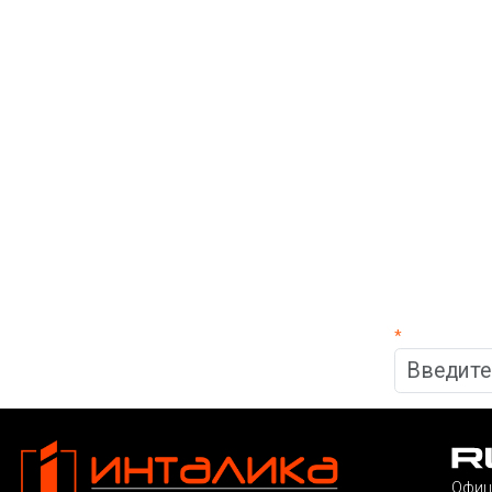
*
Офиц