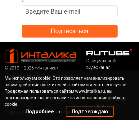
*
Официальный
видеоканал
© 2010 – 2026 «Инталика»
Политика в отношении файлов cookies
Мы используем cookie. Это позволяет нам анализировать
Политика конфиденциальности
взаимодействие посетителей с сайтом и делать его лучше.
Продолжая пользоваться сайтом www.intalika.ru, вы
Главная
О магазине
Оплата
подтверждаете ваше согласие на использование файлов
Доставка
Бренды
Интерактивный
cookie.
прайс-лист
Подробнее →
Подтверждаю
Медиа-центр
Контакты
Бесплатный звонок по России
Наша электронная
почта
8 (800) 700-36-13