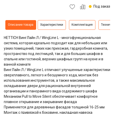
Под заказ
Описание товара
Характеристики
Комплектация
Техниче
HETTICH ВингЛайн Л / WingLine L - многофункциональная
система, которая идеально подходит как для небольших или
узких помещений, таких как прихожая, гардеробная комната,
пространство под лестницей, так и для больших шкафов в
спальне или гостиной, верхних шкафных групп на кухне и в
ванной комнате
ВингЛайн Л / WingLine L отличают улучшенные характеристики
сверхплавного, легкого и бесшумного хода, монтаж без
использования инструментов, а также максимальное
складывание двери для рациональной внутренней
организации и панорамного вида содержимого шкафа
Механизм Pull to Move Silent обеспечивает комфортное
плавное открывание и закрывание фасада
Применяется для деревянных фасадов толщиной 16-25 мм
Монтаж с привязкой к боковине, накладная навеска