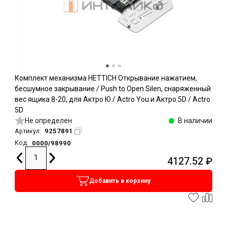
Комплект механизма HETTICH Открывание нажатием,
бесшумное закрывание / Push to Open Silen, снаряженный
вес ящика 8-20, для Актро Ю / Actro You и Актро 5D / Actro
5D
Не определен
В наличии
9257891
Артикул:
0000/98990
Код:
4127.52
₽
Добавить в корзину