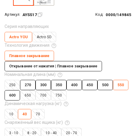
AYSS17
0000/149845
Артикул:
Код:
Серия направляющих
Actro YOU
Actro 5D
Технология движения
Плавное закрывание
Открывание от нажатия | Плавное закрывание
Номинальная длина (мм)
250
270
300
350
400
450
500
550
600
650
700
750
Динамическая нагрузка (кг)
10
40
70
Снаряжённый вес ящика (кг)
3 - 10
8 - 20
10 - 40
20 - 70