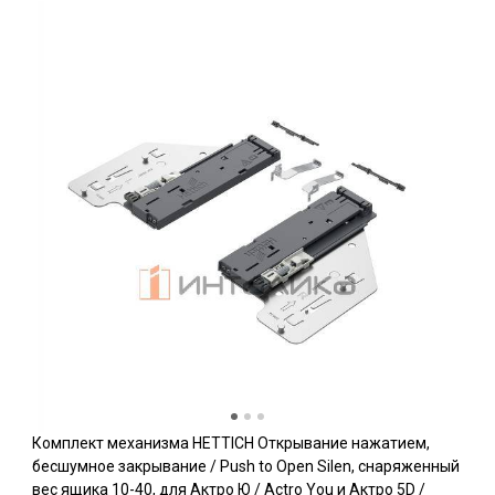
Комплект механизма HETTICH Открывание нажатием,
бесшумное закрывание / Push to Open Silen, снаряженный
вес ящика 10-40, для Актро Ю / Actro You и Актро 5D /