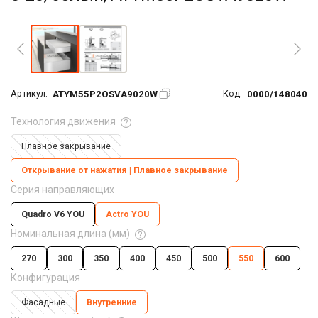
Увеличить фото
ATYM55P2OSVA9020W
0000/148040
Артикул:
Код:
Технология движения
Плавное закрывание
Открывание от нажатия | Плавное закрывание
Серия направляющих
Quadro V6 YOU
Actro YOU
Номинальная длина (мм)
270
300
350
400
450
500
550
600
Конфигурация
Фасадные
Внутренние