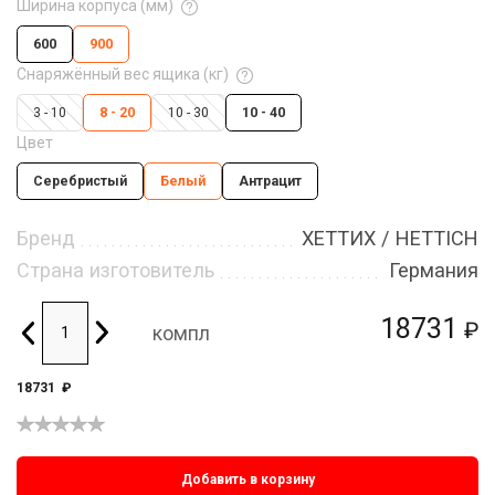
Ширина корпуса (мм)
600
900
Снаряжённый вес ящика (кг)
3 - 10
8 - 20
10 - 30
10 - 40
Цвет
Серебристый
Белый
Антрацит
Бренд
ХЕТТИХ / HETTICH
Страна изготовитель
Германия
18731
₽
компл
18731
₽
Добавить в корзину