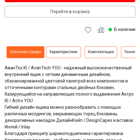
Перейти в корзину
В наличии
Описание товара
Характеристики
Комплектация
Техниче
АванТех Ю / AvanTech YOU - надежный высококачественный
внутренний ящик с четким динамичным дизайном,
сбалансированной цветовой палитрой всех компонентов и
отточенными контурами стальных двойных боковин,
базирующийся на направляющих полного выдвижения Актро
Ю / Actro YOU
Гибкий дизайн ящика можно разнообразить с помощью
различных молдингов, закрывающих торец боковины,
декоративных накладок ДизайнКейп / DesignCapes и вставок
Инлей / Inlay
Благодаря принципу шарикоподшипника гарантирована
безупречная точность, стабильность и легкость хода на