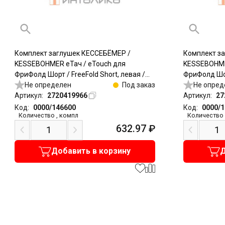
Комплект заглушек КЕССЕБЁМЕР /
Комплект з
KESSEBOHMER еТач / eTouch для
KESSEBOHME
ФриФолд Шорт / FreeFold Short, левая /
ФриФолд Шорт
правая, белый
Не определен
Под заказ
правая, сер
Не опред
Артикул:
2720419966
Артикул:
27
Код:
0000/146600
Код:
0000/
Количество
,
компл
Количество
632.97
₽
Добавить в корзину
Д