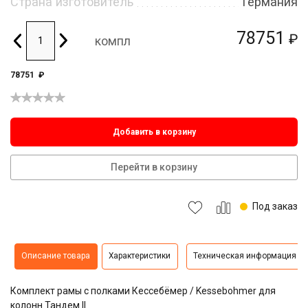
Страна изготовитель
Германия
78751
₽
компл
78751
₽
Добавить в корзину
Перейти в корзину
Под заказ
Описание товара
Характеристики
Техническая информация
Комплект рамы с полками Кессебёмер / Kessebohmer для
колонн Тандем II