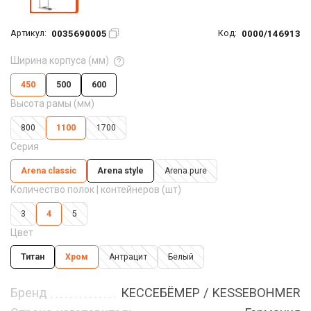
0035690005
0000/146913
Артикул:
Код:
Ширина корпуса (мм)
450
500
600
Высота рамы (мм)
800
1100
1700
Серия
Arena classic
Arena style
Arena pure
Количество полок | контейнеров (шт)
3
4
5
Цвет
Титан
Хром
Антрацит
Белый
Бренд
КЕССЕБЁМЕР / KESSEBOHMER