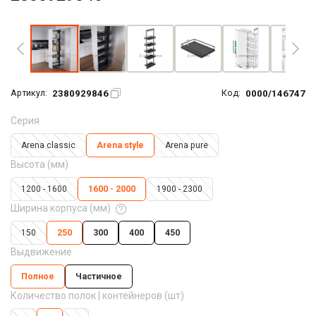
Увеличить фото
2380929846
0000/146747
Артикул:
Код:
Серия
Arena classic
Arena style
Arena pure
Высота (мм)
1200 - 1600
1600 - 2000
1900 - 2300
Ширина корпуса (мм)
150
250
300
400
450
Выдвижение
Полное
Частичное
Количество полок | контейнеров (шт)