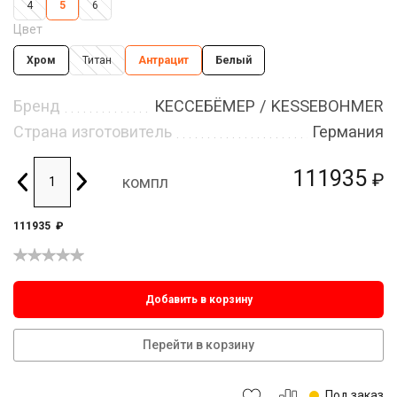
4
5
6
Цвет
Хром
Титан
Антрацит
Белый
Бренд
КЕССЕБЁМЕР / KESSEBOHMER
Страна изготовитель
Германия
111935
₽
компл
111935
₽
Добавить в корзину
Перейти в корзину
Под заказ