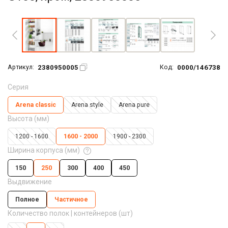
Увеличить фото
2380950005
0000/146738
Артикул:
Код:
Серия
Arena classic
Arena style
Arena pure
Высота (мм)
1200 - 1600
1600 - 2000
1900 - 2300
Ширина корпуса (мм)
150
250
300
400
450
Выдвижение
Полное
Частичное
Количество полок | контейнеров (шт)