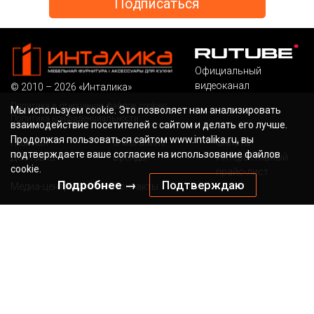
Официальный
видеоканал
© 2010 – 2026 «Инталика»
Политика в отношении файлов cookies
Мы используем cookie. Это позволяет нам анализировать
Политика конфиденциальности
взаимодействие посетителей с сайтом и делать его лучше.
Продолжая пользоваться сайтом www.intalika.ru, вы
Главная
О магазине
Оплата
подтверждаете ваше согласие на использование файлов
Доставка
Бренды
Интерактивный
cookie.
прайс-лист
Подробнее →
Подтверждаю
Медиа-центр
Контакты
Бесплатный звонок по России
Наша электронная
почта
8 (800) 700-36-13
sale@intalika.ru
канал в ТГ
Наш адрес
г. Мытищи, Ярославское шоссе, д.118Б/1