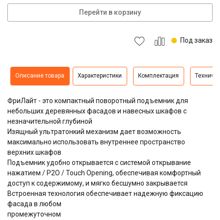
Перейти в корзину
Под заказ
Описание товара
Характеристики
Комплектация
Техниче
ФриЛайт - это компактный поворотный подъемник для
небольших деревянных фасадов и навесных шкафов с
незначительной глубиной
Изящный ультратонкий механизм дает возможность
максимально использовать внутреннее пространство
верхних шкафов
Подъемник удобно открывается с системой открывание
нажатием / P2O / Touch Opening, обеспечивая комфортный
доступ к содержимому, и мягко бесшумно закрывается
Встроенная технология обеспечивает надежную фиксацию
фасада в любом
промежуточном