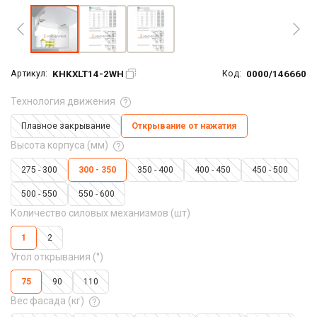
KHKXLT14-2WH
0000/146660
Артикул:
Код:
Технология движения
Плавное закрывание
Открывание от нажатия
Высота корпуса (мм)
275 - 300
300 - 350
350 - 400
400 - 450
450 - 500
500 - 550
550 - 600
Количество силовых механизмов (шт)
1
2
Угол открывания (°)
75
90
110
Вес фасада (кг)