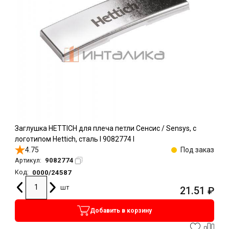
Заглушка HETTICH для плеча петли Сенсис / Sensys, с
логотипом Hettich, сталь l 9082774 l
4.75
Под заказ
9082774
Артикул:
0000/24587
Код:
шт
21.51
₽
Добавить в корзину