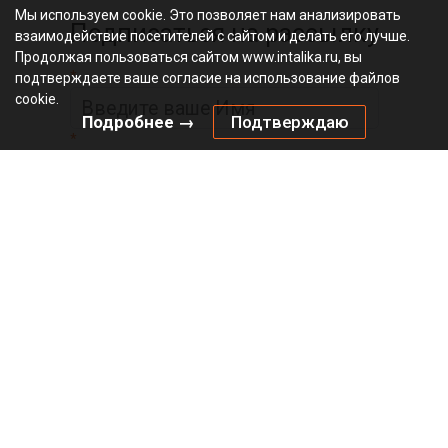
Мы используем cookie. Это позволяет нам анализировать
Подписаться на рассылку
взаимодействие посетителей с сайтом и делать его лучше.
Продолжая пользоваться сайтом www.intalika.ru, вы
*
подтверждаете ваше согласие на использование файлов
cookie.
Подробнее →
Подтверждаю
*
Официальный
видеоканал
© 2010 – 2026 «Инталика»
Политика в отношении файлов cookies
Политика конфиденциальности
Главная
О магазине
Оплата