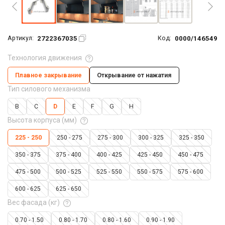
2722367035
0000/146549
Артикул:
Код:
Технология движения
Плавное закрывание
Открывание от нажатия
Тип силового механизма
B
C
D
E
F
G
H
Высота корпуса (мм)
225 - 250
250 - 275
275 - 300
300 - 325
325 - 350
350 - 375
375 - 400
400 - 425
425 - 450
450 - 475
475 - 500
500 - 525
525 - 550
550 - 575
575 - 600
600 - 625
625 - 650
Вес фасада (кг)
0.70 - 1.50
0.80 - 1.70
0.80 - 1.60
0.90 - 1.90