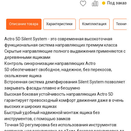
Под заказ
Описание товара
Характеристики
Комплектация
Техниче
Actro 5D Silent System - это современная высокоточная
функциональная система направляющих премиум класса
Скрытые направляющие полного выдвижения применяются с
деревянными ящиками
Контроль синхронизации направляющих Actro
5D обеспечивает свободное, надежное, без перекосов,
скольжение ящика
Встроенная система демпфирования Silent System позволяет
закрывать фасады плавно и бесшумно
Высокая боковая устойчивость направляющих Actro 5D
гарантирует превосходный комфорт движения даже в очень
высоких и широких ящиках
Быстрый удобный надвижной монтаж ящика без
инструментов, с помощью замков
Точная 5D регулировка без использования инструментов:
вертикальная регулировка до +3 мм, боковая регулировка до