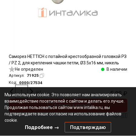
Саморез HETTICH с потайной крестообразной головкой РЗ
/ PZ 2, для крепления чашки петли, Ø3.5х16 мм, никель
Не определен
В наличии
71925
Артикул:
0000/27534
Код:
шт
5.98
₽
Мы используем cookie. Это позволяет нам анализировать
взаимодействие посетителей с сайтом и делать его лучше.
Добавить в корзину
Продолжая пользоваться сайтом www.intalika.ru, вы
подтверждаете ваше согласие на использование файлов
cookie.
Подробнее →
Подтверждаю