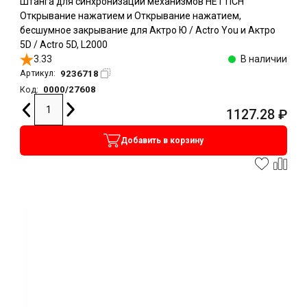
Штанга для синхронизации механизмов HETTICH
Открывание нажатием и Открывание нажатием,
бесшумное закрывание для Актро Ю / Actro You и Актро
5D / Actro 5D, L2000
3.33
В наличии
9236718
Артикул:
0000/27608
Код:
1127.28
₽
Добавить в корзину