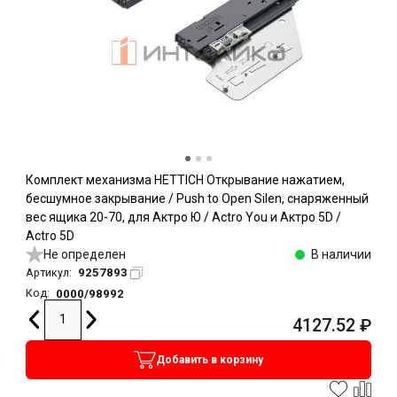
Комплект механизма HETTICH Открывание нажатием,
бесшумное закрывание / Push to Open Silen, снаряженный
вес ящика 20-70, для Актро Ю / Actro You и Актро 5D /
Actro 5D
Не определен
В наличии
9257893
Артикул:
0000/98992
Код:
4127.52
₽
Добавить в корзину