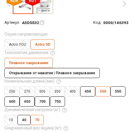
NEW
HOT
A5DSS32
0000/146393
Артикул:
Код:
Серия направляющих
Actro YOU
Actro 5D
Технология движения
Плавное закрывание
Открывание от нажатия | Плавное закрывание
Номинальная длина (мм)
250
270
300
350
400
450
500
550
600
650
700
750
Динамическая нагрузка (кг)
10
40
70
Снаряжённый вес ящика (кг)