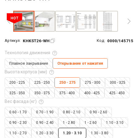
Увеличить фото
HOT
KHKST26-WH
0000/145715
Артикул:
Код:
Технология движения
Плавное закрывание
Открывание от нажатия
Высота корпуса (мм)
200 - 225
225 - 250
250 - 275
275 - 300
300 - 325
325 - 350
350 - 375
375 - 400
400 - 425
425 - 450
Вес фасада (кг)
0.60 - 1.70
0.70 - 1.90
0.80 - 2.10
0.90 - 2.60
0.90 - 2.30
0.90 - 2.40
1 - 2.80
1 - 2.60
1.10 - 3.10
1.10 - 2.70
1.20 - 3.30
1.20 - 3.10
1.30 - 3.80