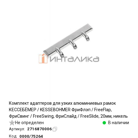
Комплект адаптеров для узких алюминиевых рамок
КЕССЕБЁМЕР / KESSEBOHMER ФриФлэп / FreeFlap,
ФриСвинг / FreeSwing, ФриСлайд / FreeSlide, 20мм, никель
Не определен
В наличии
2716870006
Артикул:
0000/75264
Код: