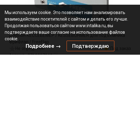
Мы используем cookie. Это позволяет нам анализировать
взаимодействие посетителей с сайтом и делать его лучше.
Продолжая пользоваться сайтом www.intalika.ru, вы
подтверждаете ваше согласие на использование файлов
Шаблон КЕССЕБЁМЕР / KESSEBOHMER для подъемника
cookie.
ФриФлэп / FreeFlap
Подробнее →
Подтверждаю
Не определен
Под заказ
2719907040
Артикул:
0000/147847
Код:
шт
1378.65
₽
Добавить в корзину
Подписаться на рассылку