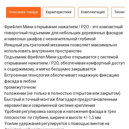
Описание товара
Характеристики
Комплектация
Техниче
ФриФлеп Мини открывание нажатием / P2O - это компактный
поворотный подъемник для небольших деревянных фасадов
и навесных шкафов с незначительной глубиной
Изящный ультратонкий механизм позволяет максимально
использовать внутреннее пространство
Подъемник ФриФлеп Мини удобно открывается с системой
открывание нажатием / P2O, обеспечивая комфортный доступ
к содержимому, и мягко бесшумно закрывается
Встроенная технология обеспечивает надежную фиксацию
фасада в любом
промежуточном
положении (не только в полностью открытом или закрытом)
Быстрый и точный монтаж благодаря предустановленным
евровинтам и современной системе крепления
Удобная регулировка зазоров и наложения фасада в трех
плоскостях: по глубине, ширине и высоте +/-1,5 мм
Усилие удержания регулируется с помощью винтов на