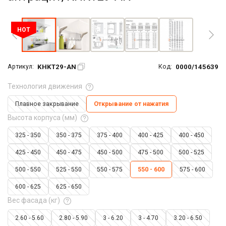
Увеличить фото
HOT
KHKT29-AN
0000/145639
Артикул:
Код:
Технология движения
Плавное закрывание
Открывание от нажатия
Высота корпуса (мм)
325 - 350
350 - 375
375 - 400
400 - 425
400 - 450
425 - 450
450 - 475
450 - 500
475 - 500
500 - 525
500 - 550
525 - 550
550 - 575
550 - 600
575 - 600
600 - 625
625 - 650
Вес фасада (кг)
2.60 - 5.60
2.80 - 5.90
3 - 6.20
3 - 4.70
3.20 - 6.50