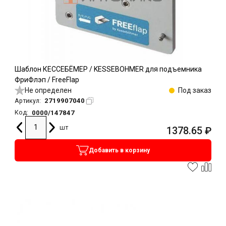
Шаблон КЕССЕБЁМЕР / KESSEBOHMER для подъемника
ФриФлэп / FreeFlap
Не определен
Под заказ
2719907040
Артикул:
0000/147847
Код:
шт
1378.65
₽
Добавить в корзину