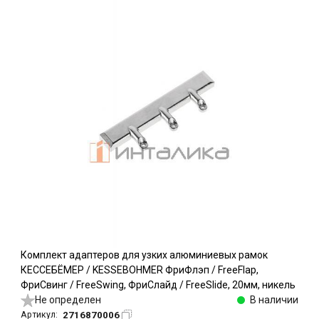
Комплект адаптеров для узких алюминиевых рамок
КЕССЕБЁМЕР / KESSEBOHMER ФриФлэп / FreeFlap,
ФриСвинг / FreeSwing, ФриСлайд / FreeSlide, 20мм, никель
Не определен
В наличии
2716870006
Артикул: