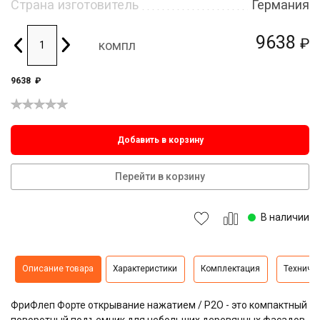
Страна изготовитель
Германия
9638
₽
компл
9638
₽
Добавить в корзину
Перейти в корзину
В наличии
Описание товара
Характеристики
Комплектация
Техниче
ФриФлеп Форте открывание нажатием / P2O - это компактный
поворотный подъемник для небольших деревянных фасадов