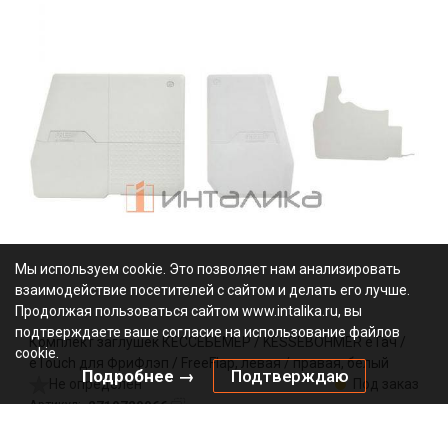
Мы используем cookie. Это позволяет нам анализировать
взаимодействие посетителей с сайтом и делать его лучше.
Продолжая пользоваться сайтом www.intalika.ru, вы
подтверждаете ваше согласие на использование файлов
Комплект заглушек КЕССЕБЁМЕР / KESSEBOHMER еТач /
cookie.
eTouch для ФриФлэп / FreeFlap, левая / правая, белый
Подробнее →
Подтверждаю
Не определен
Под заказ
2719729966
Артикул:
0000/146598
Код: