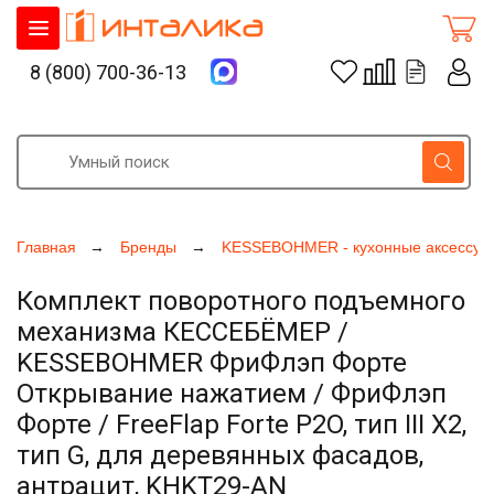
8 (800) 700-36-13
Главная
Бренды
KESSEBOHMER - кухонные аксессуа
Комплект поворотного подъемного
механизма КЕССЕБЁМЕР /
KESSEBOHMER ФриФлэп Форте
Открывание нажатием / ФриФлэп
Форте / FreeFlap Forte P2O, тип III Х2,
тип G, для деревянных фасадов,
антрацит, KHKT29-AN