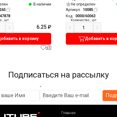
елен
В наличии
никель
Не определен
265
Артикул:
10085
147878
Код:
0000/60063
о
,
шт
Количество
,
шт
6.25
₽
обавить в корзину
Добавить в ко
Подписаться на рассылку
*
Главная