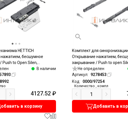
еханизма HETTICH
Комплект для синхронизаци
 нажатием, бесшумное
Открывание нажатием, бесш
 Push to Open Silen,
закрывание / Push to open Sil
 вес ящика 20-70, для Актро
елен
В наличии
Актро Ю / Actro You и Актро 5D
Не определен
u и Актро 5D / Actro 5D
57893
под мойку
Артикул:
9278453
98992
Код:
0000/97254
тво
Количество
,
компл
4127.52
₽
обавить в корзину
Добавить в ко