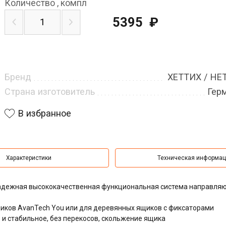
Количество
,
компл
5395
₽
Бренд
ХЕТТИХ / HE
Страна изготовитель
Гер
В избранное
Характеристики
Техническая информа
надежная высококачественная функциональная система направля
ков AvanTech You или для деревянных ящиков с фиксаторами
 стабильное, без перекосов, скольжение ящика