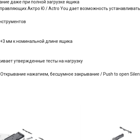
ние даже при полной загрузке ящика
правляющих Актро Ю / Actro You дает возможность устанавливат
инструментов
 +3 мм к номинальной длине ящика
живает утвержденные тесты на нагрузку
ткрывание нажатием, бесшумное закрывание / Push to open Silen