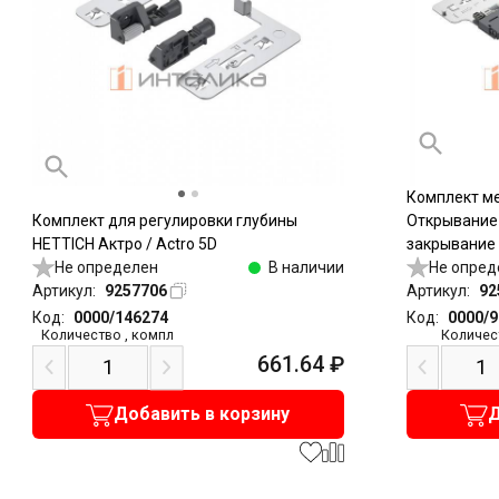
Комплект м
Комплект для регулировки глубины
Открывание
HETTICH Актро / Actro 5D
закрывание /
Не определен
В наличии
снаряженный
Не опред
Артикул:
9257706
Ю / Actro Yo
Артикул:
92
Код:
0000/146274
Код:
0000/
Количество
,
компл
Количес
661.64
₽
Добавить в корзину
Д