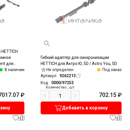
и HETTICH
умное
Гибкий адаптер для синхронизации
ent для
HETTICH для Актро Ю, 5D / Actro You, 5D
 / Actro 5D,
В наличии
Не определен
Под заказ
Артикул:
9262213
Код:
0000/97253
Количество
,
шт
7017.07
₽
702.15
₽
рзину
Добавить в корзину