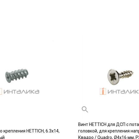
Винт HETTICH для ДСП с пот
о крепления HETTICH, 6.3х14,
головкой, для крепления на
ый
Квадро / Quadro, Ø4х16 мм, РЗ