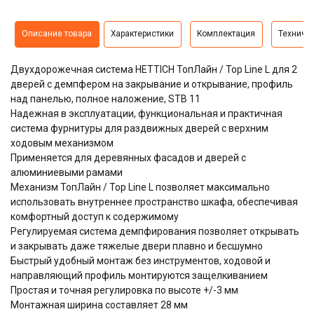
Описание товара
Характеристики
Комплектация
Техниче
Двухдорожечная система HETTICH ТопЛайн / Top Line L для 2
дверей с демпфером на закрывание и открывание, профиль
над панелью, полное наложение, STB 11
Надежная в эксплуатации, функциональная и практичная
система фурнитуры для раздвижных дверей с верхним
ходовым механизмом
Применяется для деревянных фасадов и дверей с
алюминиевыми рамами
Механизм ТопЛайн / Top Line L позволяет максимально
использовать внутреннее пространство шкафа, обеспечивая
комфортный доступ к содержимому
Регулируемая система демпфирования позволяет открывать
и закрывать даже тяжелые двери плавно и бесшумно
Быстрый удобный монтаж без инструментов, ходовой и
направляющий профиль монтируются защелкиванием
Простая и точная регулировка по высоте +/-3 мм
Монтажная ширина составляет 28 мм