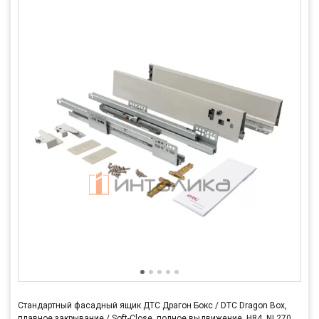
Стандартный фасадный ящик ДТС Драгон Бокс / DTC Dragon Box,
плавное закрывание / Soft-Close, полное выдвижение, H84, NL270,