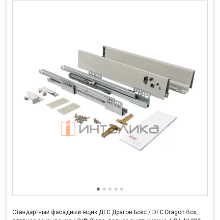
Стандартный фасадный ящик ДТС Драгон Бокс / DTC Dragon Box,