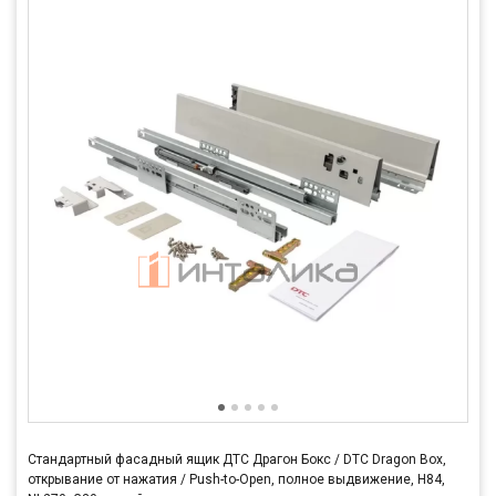
Стандартный фасадный ящик ДТС Драгон Бокс / DTC Dragon Box,
открывание от нажатия / Push-to-Open, полное выдвижение, H84,