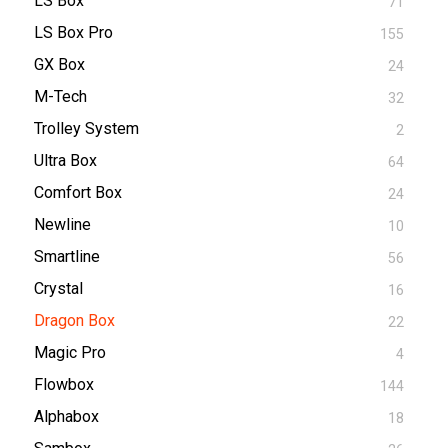
LS Box
71
LS Box Pro
155
GX Box
24
M-Tech
32
Trolley System
2
Ultra Box
64
Comfort Box
24
Newline
10
Smartline
56
Crystal
16
Dragon Box
22
Magic Pro
4
Flowbox
144
Alphabox
18