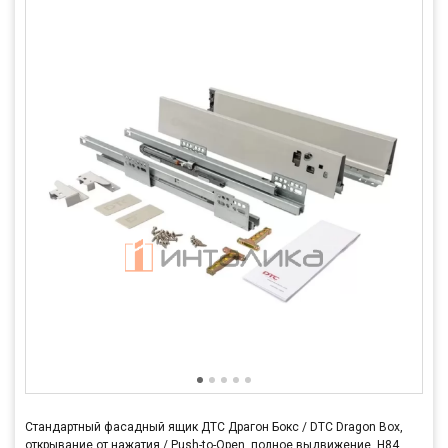
Стандартный фасадный ящик ДТС Драгон Бокс / DTC Dragon Box,
открывание от нажатия / Push-to-Open, полное выдвижение, H84,