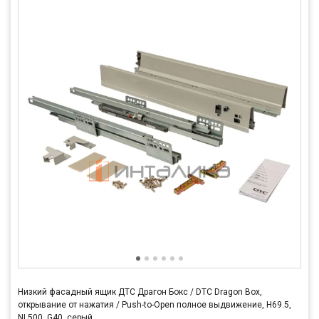
Низкий фасадный ящик ДТС Драгон Бокс / DTC Dragon Box,
открывание от нажатия / Push-to-Open полное выдвижение, H69.5,
NL500, G40, серый