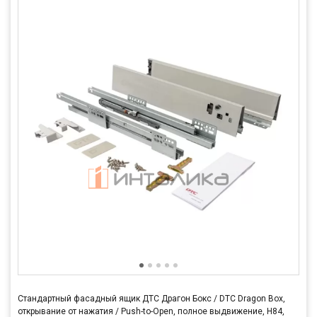
Стандартный фасадный ящик ДТС Драгон Бокс / DTC Dragon Box,
открывание от нажатия / Push-to-Open, полное выдвижение, H84,