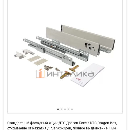
Стандартный фасадный ящик ДТС Драгон Бокс / DTC Dragon Box,
открывание от нажатия / Push-to-Open, полное выдвижение, H84,