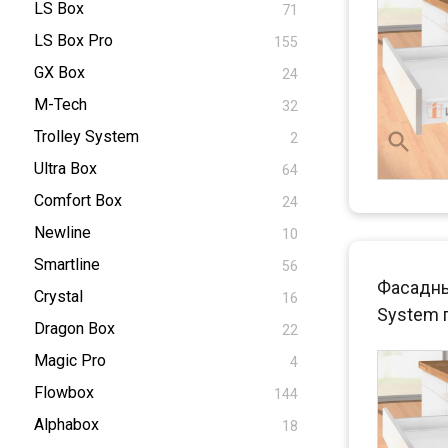
LS Box
71
LS Box Pro
155
GX Box
24
M-Tech
32
Trolley System
2
Ultra Box
64
Comfort Box
24
Newline
10
Smartline
56
Фасадны
Crystal
16
System 
Dragon Box
22
Magic Pro
4
Flowbox
144
Alphabox
18