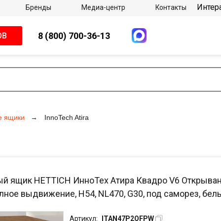
Интер
Бренды
Медиа-центр
Контакты
8 (800) 700-36-13
ОВ
е ящики
InnoTech Atira
й ящик HETTICH ИнноТех Атира Квадро V6 Открывание 
олное выдвижение, H54, NL470, G30, под саморез, бел
Артикул:
ITAN47P2OFPW