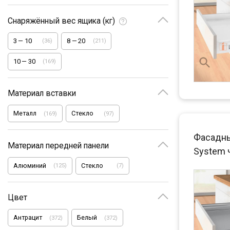
Снаряжённый вес ящика (кг)
3
—
10
8
—
20
(
36
)
(
211
)
10
—
30
(
169
)
Материал вставки
Металл
Стекло
(
169
)
(
97
)
Фасадны
Материал передней панели
System 
Алюминий
Стекло
(
125
)
(
7
)
Цвет
Антрацит
Белый
(
372
)
(
372
)