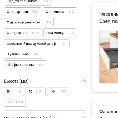
Под духовой шкаф
(
9
)
Стандартный
С релингом
(
360
)
(
249
)
Фасадны
Open, по
С двойным релингом
(
93
)
С надставкой
Под мойку
(
263
)
(
90
)
Цокольный под духовой шкаф
(
4
)
В узкий шкаф
(
33
)
Шкафы-колонны
(
24
)
Высота (мм)
54
70
144
(
9
)
(
438
)
(
403
)
176
(
279
)
Фасадны