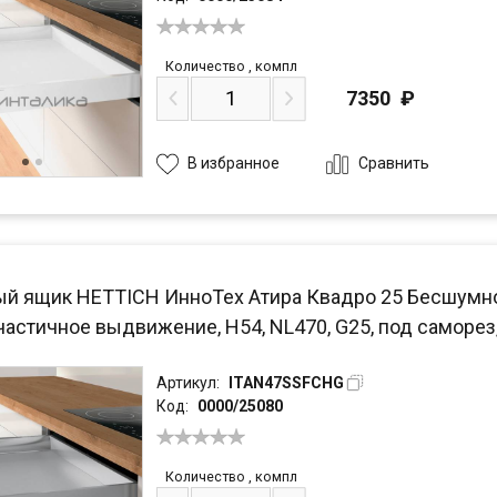
Количество
,
компл
7350
₽
Сравнить
В избранное
й ящик HETTICH ИнноТех Атира Квадро 25 Бесшумное з
частичное выдвижение, H54, NL470, G25, под саморез
Артикул:
ITAN47SSFCHG
Код:
0000/25080
Количество
,
компл