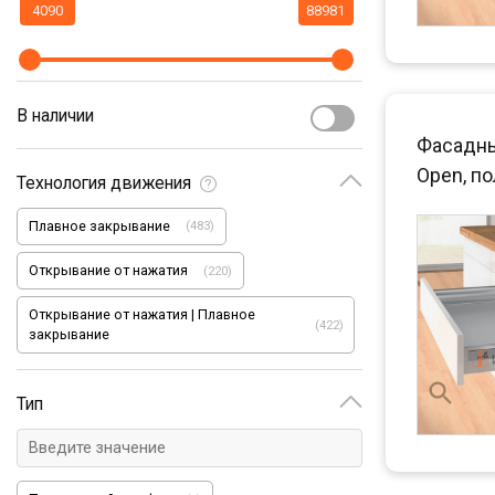
В наличии
Фасадны
Open, п
Технология движения
Плавное закрывание
(
483
)
Открывание от нажатия
(
220
)
Открывание от нажатия | Плавное
(
422
)
закрывание
Тип