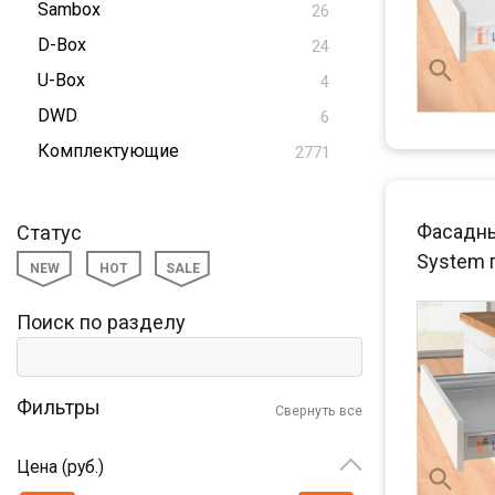
Sambox
26
D-Box
24
U-Box
4
DWD
6
Комплектующие
2771
Фасадны
Статус
System 
NEW
HOT
SALE
Поиск по разделу
Фильтры
Свернуть все
Цена (руб.)