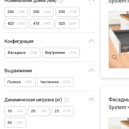
System 
Номинальная длина (мм)
260
300
350
(
138
)
(
105
)
(
179
)
420
470
520
(
222
)
(
247
)
(
234
)
Конфигурация
Фасадные
Внутренние
(
750
)
(
375
)
Выдвижение
Полное
Частичное
(
900
)
(
225
)
Фасадны
Динамическая нагрузка (кг)
System 
10
20
25
(
22
)
(
43
)
(
273
)
30
(
787
)