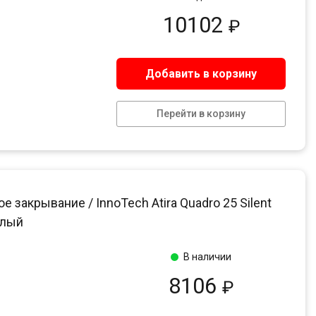
10102
₽
Добавить в корзину
Перейти в корзину
акрывание / InnoTech Atira Quadro 25 Silent
елый
В наличии
8106
₽