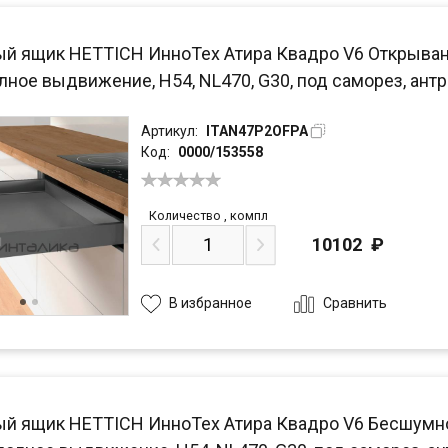
й ящик HETTICH ИнноТех Атира Квадро V6 Открывание 
лное выдвижение, H54, NL470, G30, под саморез, ант
Артикул:
ITAN47P2OFPA
Код:
0000/153558
Количество
,
компл
10102
₽
Сравнить
В избранное
й ящик HETTICH ИнноТех Атира Квадро V6 Бесшумное з