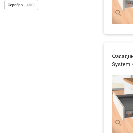
Серебро
(
381
)
Фасадны
System 