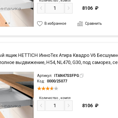
Количество
,
компл
8106
₽
Сравнить
В избранное
й ящик HETTICH ИнноТех Атира Квадро V6 Бесшумное з
полное выдвижение, H54, NL470, G30, под саморез, с
Артикул:
ITAN47SSFPG
Код:
0000/25077
Количество
,
компл
8106
₽