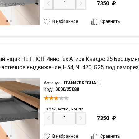
7350
₽
Сравнить
В избранное
й ящик HETTICH ИнноТех Атира Квадро 25 Бесшумное з
частичное выдвижение, H54, NL470, G25, под саморез,
Артикул:
ITAN47SSFCHA
Код:
0000/25088
Количество
,
компл
7350
₽
Сравнить
В избранное