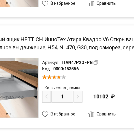
Сравнить
В избранное
й ящик HETTICH ИнноТех Атира Квадро V6 Открывание 
олное выдвижение, H54, NL470, G30, под саморез, се
Артикул:
ITAN47P2OFPG
Код:
0000/153556
Количество
,
компл
10102
₽
Сравнить
В избранное