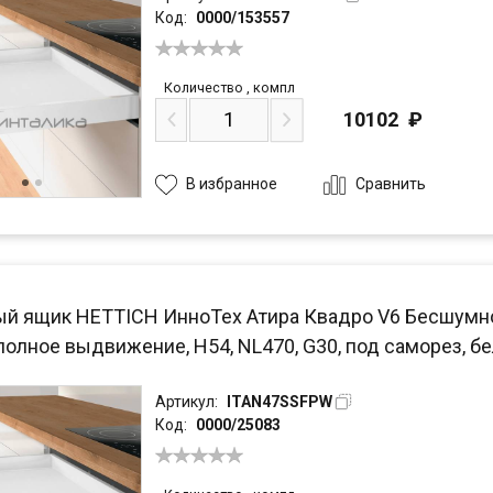
Код:
0000/153557
Количество
,
компл
10102
₽
Сравнить
В избранное
й ящик HETTICH ИнноТех Атира Квадро V6 Бесшумное з
полное выдвижение, H54, NL470, G30, под саморез, б
Артикул:
ITAN47SSFPW
Код:
0000/25083