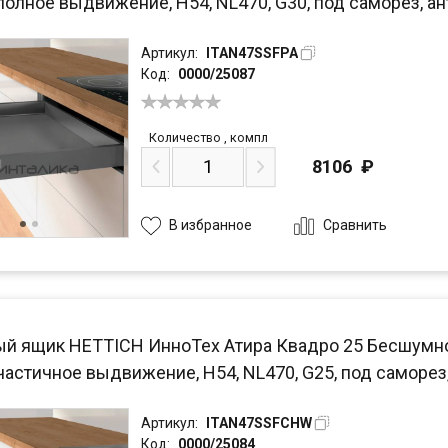
полное выдвижение, H54, NL470, G30, под саморез, ан
Артикул:
ITAN47SSFPA
Код:
0000/25087
Количество
,
компл
8106
₽
Сравнить
В избранное
й ящик HETTICH ИнноТех Атира Квадро 25 Бесшумное з
частичное выдвижение, H54, NL470, G25, под саморез
Артикул:
ITAN47SSFCHW
Код:
0000/25084