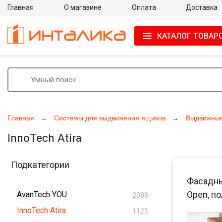
Главная
О магазине
Оплата
Доставка
КАТАЛОГ ТОВАР
Главная
Системы для выдвижения ящиков
Выдвижны
InnoTech Atira
Подкатегории
Фасадны
Open, п
AvanTech YOU
2088
InnoTech Atira
1125