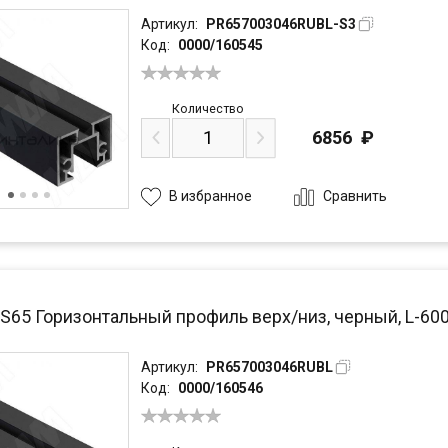
Артикул:
PR657003046RUBL-S3
Код:
0000/160545
Количество
6856
₽
Сравнить
В избранное
PS65 Горизонтальный профиль верх/низ, черный, L-60
Артикул:
PR657003046RUBL
Код:
0000/160546