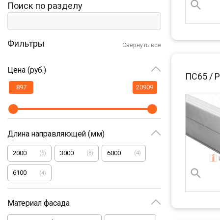
Поиск по разделу
Фильтры
Свернуть все
Цена (руб.)
ПС65 / 
Длина направляющей (мм)
2000
3000
6000
(
6
)
(
8
)
(
4
)
6100
(
4
)
Материал фасада