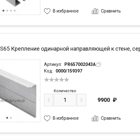
Сравнить
В избранное
PS65 Крепление одинарной направляющей к стене, сер
Артикул:
PR657002043A
Код:
0000/159397
Количество
9900
₽
Сравнить
В избранное