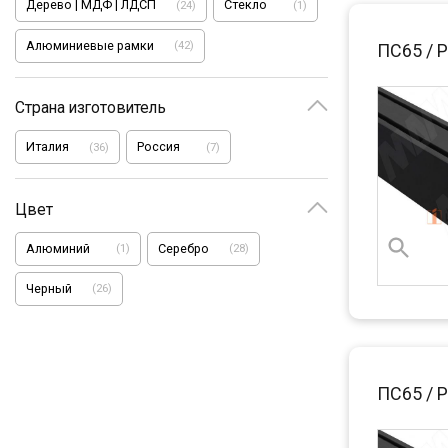
Дерево | МДФ | ЛДСП
Стекло
(
24
)
(
1
)
Алюминиевые рамки
(
42
)
ПС65 / 
Страна изготовитель
Италия
Россия
(
36
)
(
7
)
Цвет
Алюминий
Серебро
(
1
)
(
28
)
Черный
(
26
)
ПС65 / 