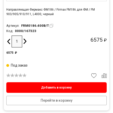
Направляющая Фирмакс ФМ186 / Firmax FM186 для ФМ / FM
903/905/910/911, L4000, черный
FRM0186.400B/T
Артикул:
0000/167323
Код:
6575
₽
6575
₽
Под заказ
Добавить в корзину
Перейти в корзину