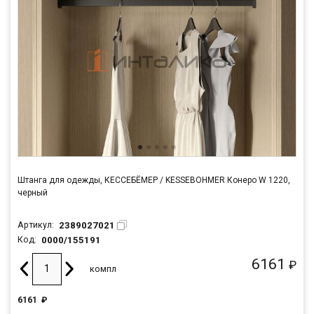
Штанга для одежды, КЕССЕБЁМЕР / KESSEBOHMER Конеро W 1220,
черный
2389027021
Артикул:
0000/155191
Код:
6161
₽
компл
6161
₽