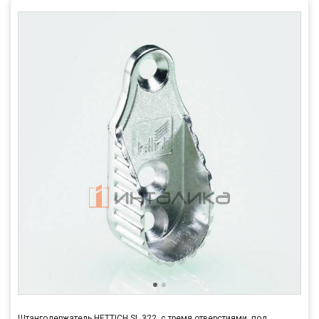
Штангодержатель HETTICH SL 322, с тремя отверстиями, под