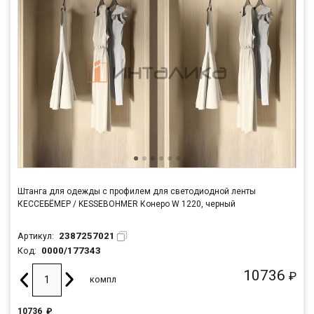
Штанга для одежды с профилем для светодиодной ленты
КЕССЕБЁМЕР / KESSEBOHMER Конеро W 1220, черный
2387257021
Артикул:
0000/177343
Код:
10736
₽
компл
10736
₽