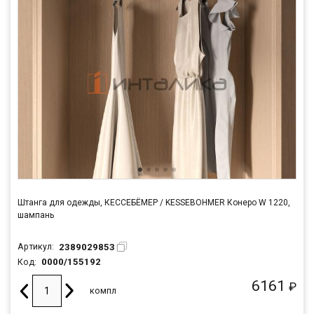
Штанга для одежды, КЕССЕБЁМЕР / KESSEBOHMER Конеро W 1220,
шампань
2389029853
Артикул:
0000/155192
Код:
6161
₽
компл