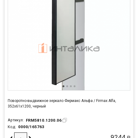
Поворотно-выдвижное зеркало Фирмакс Альфа / Firmax Alfa,
352х61х1200, черный
FRM5810.1200.06
Артикул:
0000/165763
Код:
9244
₽