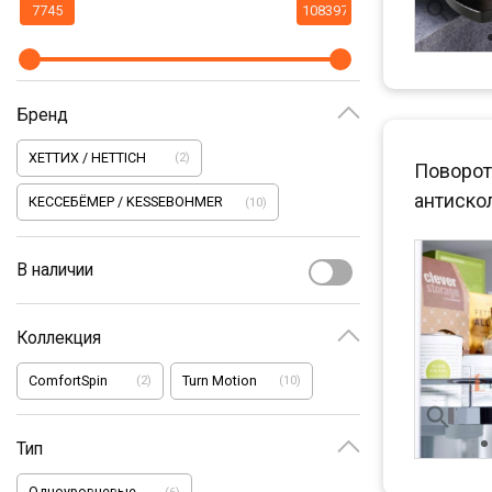
Бренд
ХЕТТИХ / HETTICH
(
2
)
Поворот
антиско
КЕССЕБЁМЕР / KESSEBOHMER
(
10
)
В наличии
Коллекция
ComfortSpin
Turn Motion
(
2
)
(
10
)
Тип
Одноуровневые
(
6
)