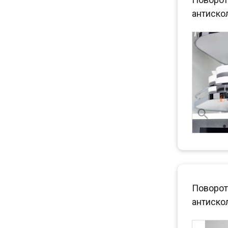
антиско
Поворот
антискол