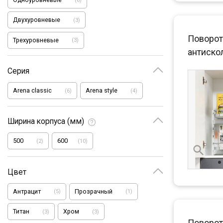
Двухуровневые
(
3
)
Поворот
Трехуровневые
(
3
)
антиско
Серия
Arena classic
Arena style
(
6
)
(
4
)
Ширина корпуса (мм)
500
600
(
2
)
(
10
)
Цвет
Антрацит
Прозрачный
(
5
)
(
1
)
Титан
Хром
(
3
)
(
3
)
Поворот