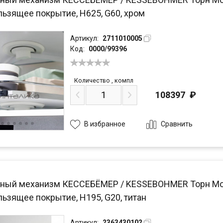
льзящее покрытие, H625, G60, хром
Артикул:
2711010005
Код:
0000/99396
Количество
,
компл
108397
₽
Сравнить
В избранное
ный механизм КЕССЕБЁМЕР / KESSEBOHMER Торн Моушн
ьзящее покрытие, H195, G20, титан
Артикул:
2363430102