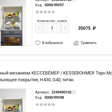
Код:
0000/99397
Количество
,
компл
35075
₽
Сравнить
В избранное
ный механизм КЕССЕБЁМЕР / KESSEBOHMER Торн Моушн
ьзящее покрытие, H430, G40, титан
Артикул:
2349490102
Код:
0000/99398