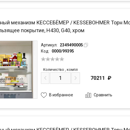
ный механизм КЕССЕБЁМЕР / KESSEBOHMER Торн Моушн
льзящее покрытие, H430, G40, хром
Артикул:
2349490005
Код:
0000/99395
Количество
,
компл
70211
₽
Сравнить
В избранное
ный механизм КЕССЕБЁМЕР / KESSEBOHMER Торн Моушн