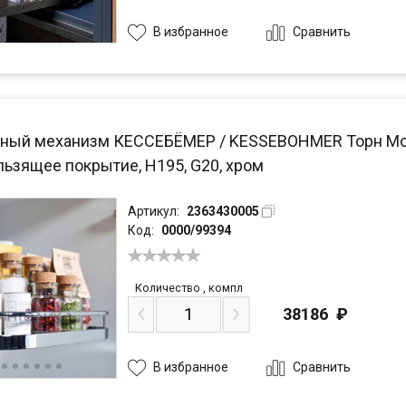
Сравнить
В избранное
ный механизм КЕССЕБЁМЕР / KESSEBOHMER Торн Моушн
льзящее покрытие, H195, G20, хром
Артикул:
2363430005
Код:
0000/99394
Количество
,
компл
38186
₽
Сравнить
В избранное