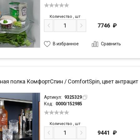
Количество
,
шт
7746
₽
Сравнить
В избранное
ная полка КомфортСпин / ComfortSpin, цвет антрацит
Артикул:
9325329
Код:
0000/152985
Количество
,
шт
9441
₽