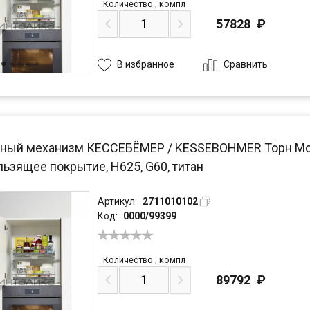
Количество
,
компл
57828
₽
Сравнить
В избранное
ный механизм КЕССЕБЁМЕР / KESSEBOHMER Торн Моушн
ьзящее покрытие, H625, G60, титан
Артикул:
2711010102
Код:
0000/99399
Количество
,
компл
89792
₽