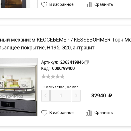
Сравнить
В избранное
ный механизм КЕССЕБЁМЕР / KESSEBOHMER Торн Моушн
льзящее покрытие, H195, G20, антрацит
Артикул:
2363419846
Код:
0000/99400
Количество
,
компл
32940
₽
Сравнить
В избранное