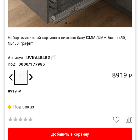
Набор выдвижной корзины в нижнюю базу ЮММ /UMM Актро 450,
NL450, графит
UVKA4545G
Артикул:
0000/177985
Код:
8919
₽
8919
₽
Под заказ
Добавить в корзину