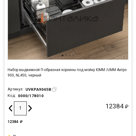
Набор выдвижной П-образная корзины под мойку ЮММ /UMM Актро
900, NL450, черный
UVKPA9045B
Артикул:
0000/178010
Код:
12384
₽
12384
₽