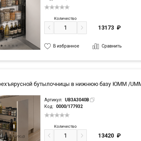
Количество
13173
₽
Сравнить
В избранное
рехъярусной бутылочницы в нижнюю базу ЮММ /UMM 
Артикул:
UB3A3040B
Код:
0000/177932
Количество
13420
₽