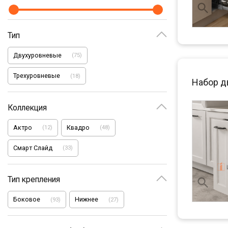
Тип
Двухуровневые
(
75
)
Трехуровневые
(
18
)
Набор д
Коллекция
Актро
Квадро
(
12
)
(
48
)
Смарт Слайд
(
33
)
Тип крепления
Боковое
Нижнее
(
93
)
(
27
)