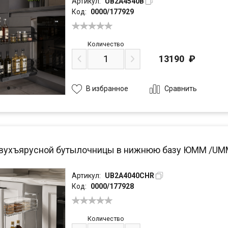
Артикул:
UB2A4540B
Код:
0000/177929
Количество
13190
₽
Сравнить
В избранное
вухъярусной бутылочницы в нижнюю базу ЮММ /UMM 
Артикул:
UB2A4040CHR
Код:
0000/177928
Количество