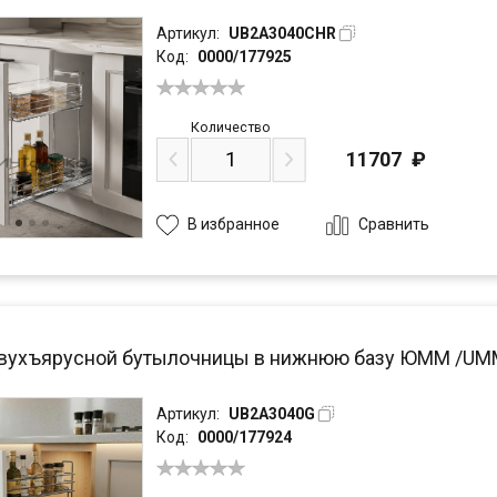
Артикул:
UB2A3040CHR
Код:
0000/177925
Количество
11707
₽
Сравнить
В избранное
вухъярусной бутылочницы в нижнюю базу ЮММ /UMM 
Артикул:
UB2A3040G
Код:
0000/177924