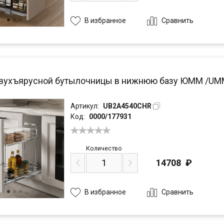
Сравнить
В избранное
вухъярусной бутылочницы в нижнюю базу ЮММ /UMM 
Артикул:
UB2A4540CHR
Код:
0000/177931
Количество
14708
₽
Сравнить
В избранное