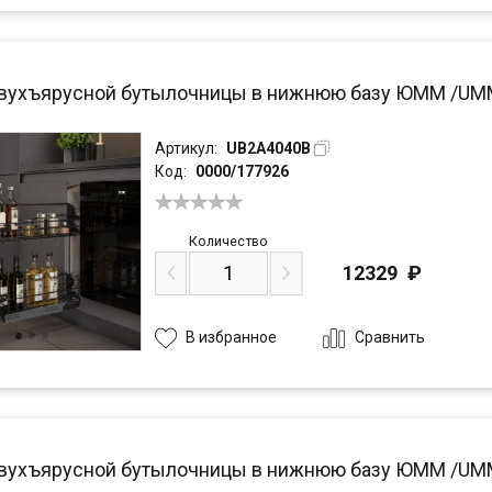
вухъярусной бутылочницы в нижнюю базу ЮММ /UMM 
Артикул:
UB2A4040B
Код:
0000/177926
Количество
12329
₽
Сравнить
В избранное
вухъярусной бутылочницы в нижнюю базу ЮММ /UMM 