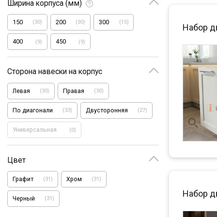
Ширина корпуса (мм)
150
200
300
(
30
)
(
30
)
(
15
)
Набор д
400
450
(
9
)
(
9
)
Сторона навески на корпус
Левая
Правая
(
30
)
(
30
)
По диагонали
Двусторонняя
(
33
)
(
27
)
Универсальная
(
0
)
Цвет
Графит
Хром
(
31
)
(
31
)
Набор д
Черный
(
31
)