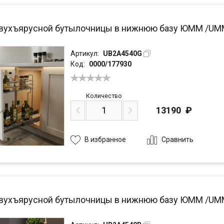
вухъярусной бутылочницы в нижнюю базу ЮММ /UMM 
Артикул:
UB2A4540G
Код:
0000/177930
Количество
13190
₽
Сравнить
В избранное
вухъярусной бутылочницы в нижнюю базу ЮММ /UMM 