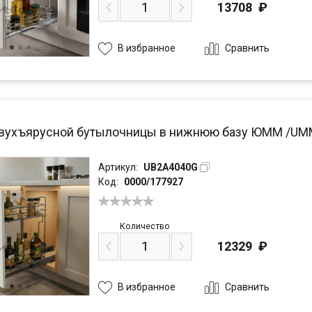
13708
₽
Сравнить
В избранное
вухъярусной бутылочницы в нижнюю базу ЮММ /UMM 
Артикул:
UB2A4040G
Код:
0000/177927
Количество
12329
₽
Сравнить
В избранное