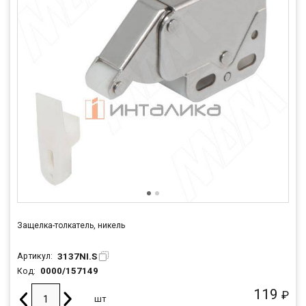
Защелка-толкатель, никель
3137NI.S
Артикул:
0000/157149
Код:
119
₽
шт