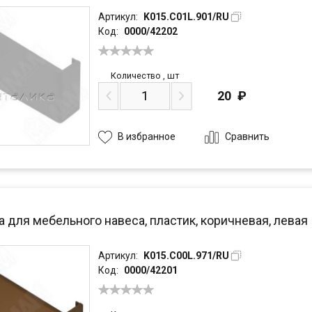
Артикул:
K015.C01L.901/RU
Код:
0000/42202
Количество
,
шт
20
₽
Сравнить
В избранное
 для мебельного навеса, пластик, коричневая, левая
Артикул:
K015.C00L.971/RU
Код:
0000/42201