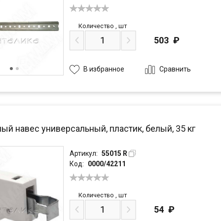
Количество
,
шт
503
₽
Сравнить
В избранное
ый навес универсальный, пластик, белый, 35 кг
Артикул:
55015 R
Код:
0000/42211
Количество
,
шт
54
₽