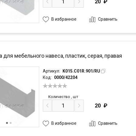
20
₽
Сравнить
В избранное
 для мебельного навеса, пластик, серая, правая
Артикул:
K015.C01R.901/RU
Код:
0000/42204
Количество
,
шт
20
₽
Сравнить
В избранное