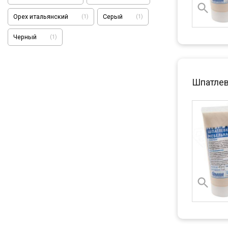
Орех итальянский
Серый
(
1
)
(
1
)
Черный
(
1
)
Шпатлев