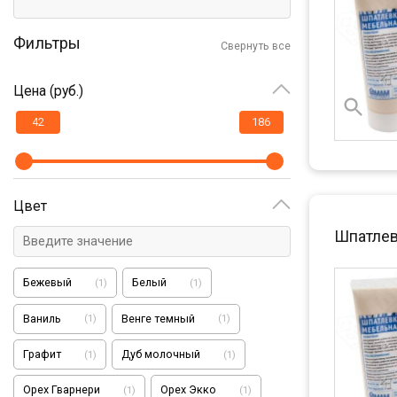
Фильтры
Свернуть все
Цена (руб.)
Цвет
Шпатлев
Бежевый
Белый
(
1
)
(
1
)
Ваниль
Венге темный
(
1
)
(
1
)
Графит
Дуб молочный
(
1
)
(
1
)
Орех Гварнери
Орех Экко
(
1
)
(
1
)