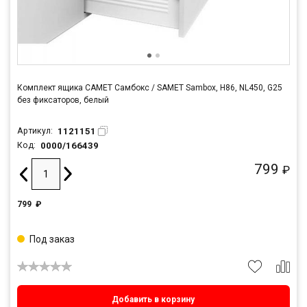
Комплект ящика САМЕТ Самбокс / SAMET Sambox, H86, NL450, G25
без фиксаторов, белый
1121151
Артикул:
0000/166439
Код:
799
₽
799
₽
Под заказ
Добавить в корзину