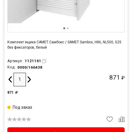
Комплект ящика САМЕТ Самбокс / SAMET Sambox, H86, NL500, G25
без фиксаторов, белый
1121161
Артикул:
0000/166438
Код:
871
₽
871
₽
Под заказ