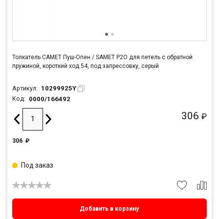
Толкатель САМЕТ Пуш-Опен / SAMET P2O для петель c обратной
пружиной, короткий ход 54, под запрессовку, серый
10299925Y
Артикул:
0000/166492
Код:
306
₽
306
₽
Под заказ
Добавить в корзину