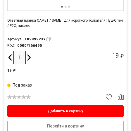
Ответная планка САМЕТ / SAMET для короткого толкателя Пуш-Опен
/ P2O, никель
10299923Y
Артикул:
0000/166495
Код:
19
₽
19
₽
Под заказ
Добавить в корзину
Перейти в корзину