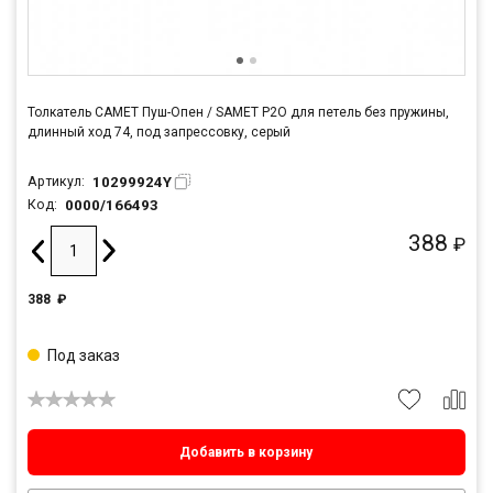
Толкатель САМЕТ Пуш-Опен / SAMET P2O для петель без пружины,
длинный ход 74, под запрессовку, серый
10299924Y
Артикул:
0000/166493
Код:
388
₽
388
₽
Под заказ
Добавить в корзину