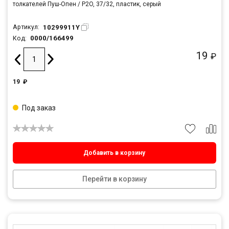
толкателей Пуш-Опен / P2O, 37/32, пластик, серый
10299911Y
Артикул:
0000/166499
Код:
19
₽
19
₽
Под заказ
Добавить в корзину
Перейти в корзину