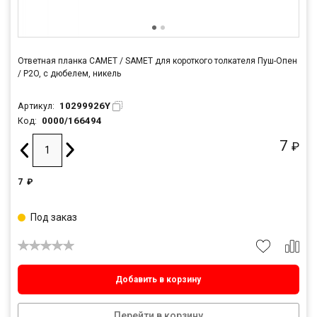
Ответная планка САМЕТ / SAMET для короткого толкателя Пуш-Опен
/ P2O, с дюбелем, никель
10299926Y
Артикул:
0000/166494
Код:
7
₽
7
₽
Под заказ
Добавить в корзину
Перейти в корзину