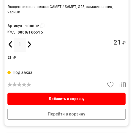
Эксцентриковая стяжка САМЕТ / SAMET, Ø25, замак/пластик,
черный
108802
Артикул:
0000/166516
Код:
21
₽
21
₽
Под заказ
Добавить в корзину
Перейти в корзину