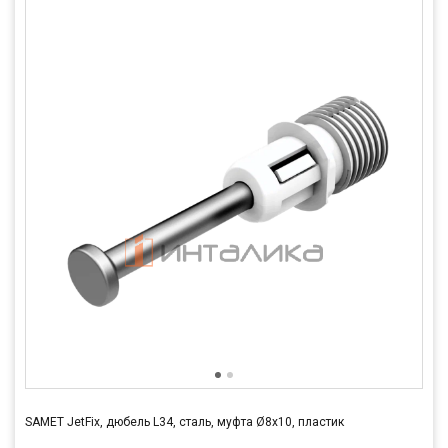
SAMET JetFix, дюбель L34, сталь, муфта Ø8х10, пластик