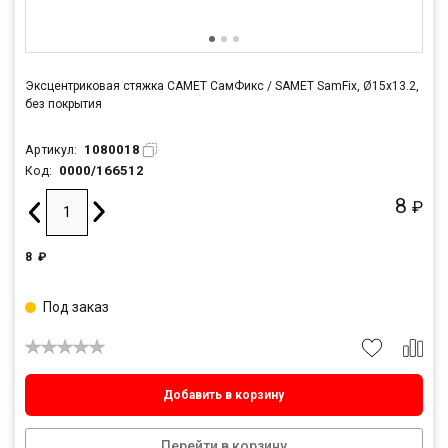
Эксцентриковая стяжка САМЕТ СамФикс / SAMET SamFix, Ø15х13.2,
без покрытия
1080018
Артикул:
0000/166512
Код:
8
₽
8
₽
Под заказ
Добавить в корзину
Перейти в корзину