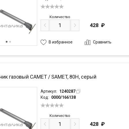
Количество
428
₽
Сравнить
В избранное
ик газовый САМЕТ / SAMET, 80H, серый
Артикул:
1240287
Код:
0000/166138
Количество
428
₽