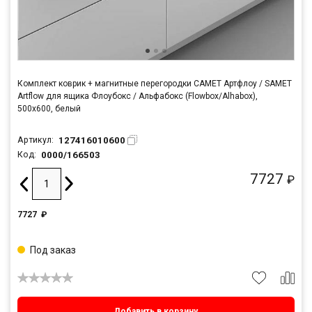
Комплект коврик + магнитные перегородки САМЕТ Артфлоу / SAMET
Artflow для ящика Флоубокс / Альфабокс (Flowbox/Alhabox),
500x600, белый
127416010600
Артикул:
0000/166503
Код:
7727
₽
7727
₽
Под заказ
Добавить в корзину