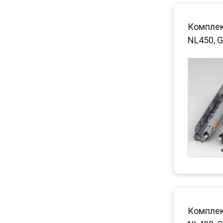
Комплек
NL450, G
Комплек