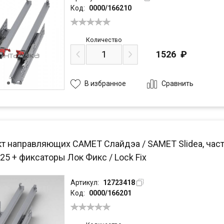
Код:
0000/166210
Количество
1526
₽
Сравнить
В избранное
т направляющих САМЕТ Слайдэа / SAMET Slidea, част
25 + фиксаторы Лок Фикс / Lock Fix
Артикул:
12723418
Код:
0000/166201