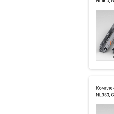
NL400, G
Комплек
NL350, G