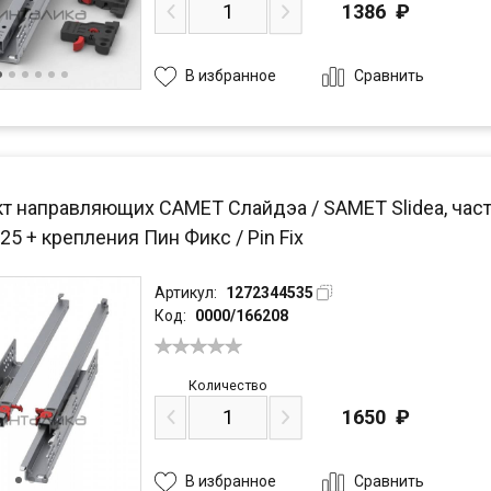
1386
₽
Сравнить
В избранное
т направляющих САМЕТ Слайдэа / SAMET Slidea, част
25 + крепления Пин Фикс / Pin Fix
Артикул:
1272344535
Код:
0000/166208
Количество
1650
₽
Сравнить
В избранное