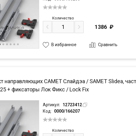
Количество
1386
₽
Сравнить
В избранное
т направляющих САМЕТ Слайдэа / SAMET Slidea, част
25 + фиксаторы Лок Фикс / Lock Fix
Артикул:
12723412
Код:
0000/166207
Количество