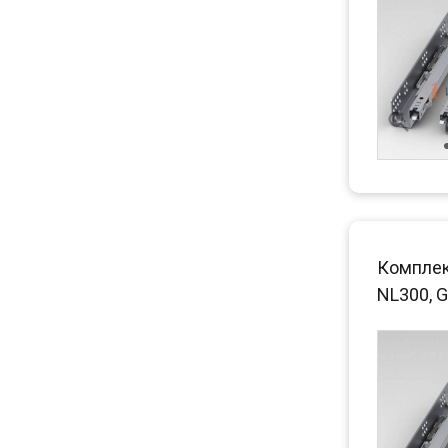
Комплек
NL300, G