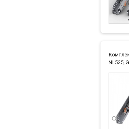
Комплек
NL535, G