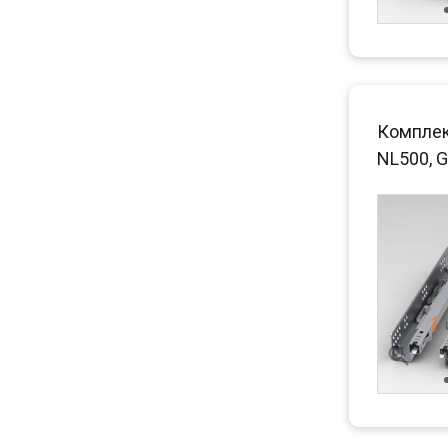
Комплек
NL500, G