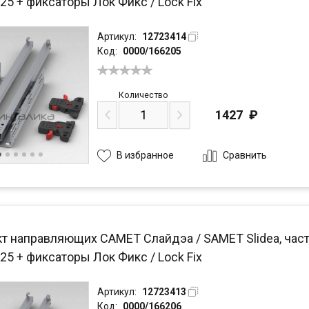
25 + фиксаторы Лок Фикс / Lock Fix
Артикул:
12723414
Код:
0000/166205
Количество
1427
₽
Сравнить
В избранное
т направляющих САМЕТ Слайдэа / SAMET Slidea, част
25 + фиксаторы Лок Фикс / Lock Fix
Артикул:
12723413
Код:
0000/166206