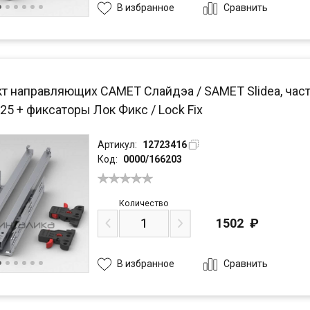
Сравнить
В избранное
т направляющих САМЕТ Слайдэа / SAMET Slidea, част
25 + фиксаторы Лок Фикс / Lock Fix
Артикул:
12723416
Код:
0000/166203
Количество
1502
₽
Сравнить
В избранное