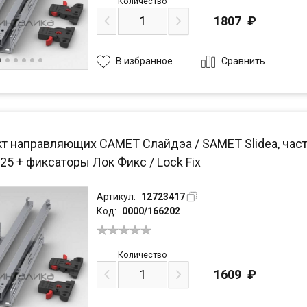
Количество
1807
₽
Сравнить
В избранное
т направляющих САМЕТ Слайдэа / SAMET Slidea, част
25 + фиксаторы Лок Фикс / Lock Fix
Артикул:
12723417
Код:
0000/166202
Количество
1609
₽