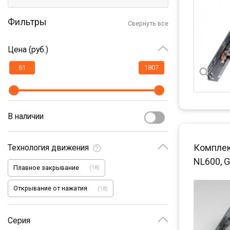
Фильтры
Свернуть все
Цена (руб.)
В наличии
Комплек
Технология движения
NL600, G
Плавное закрывание
(
18
)
Открывание от нажатия
(
18
)
Серия