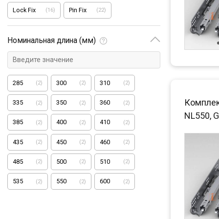
Lock Fix
Pin Fix
(
16
)
(
22
)
Номинальная длина (мм)
285
300
310
(
2
)
(
2
)
(
2
)
Комплек
335
350
360
(
2
)
(
2
)
(
2
)
NL550, G
385
400
410
(
2
)
(
2
)
(
2
)
435
450
460
(
2
)
(
2
)
(
2
)
485
500
510
(
2
)
(
2
)
(
2
)
535
550
600
(
2
)
(
2
)
(
2
)