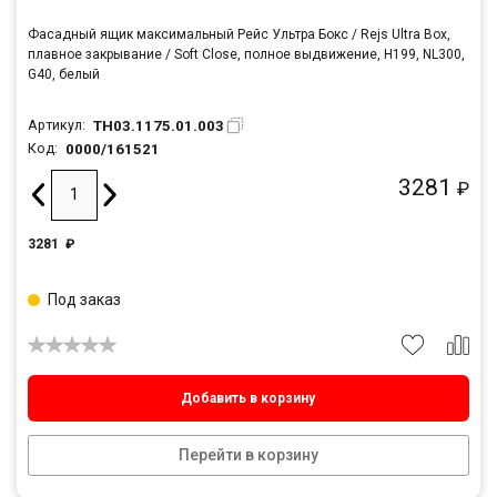
Фасадный ящик максимальный Рейс Ультра Бокс / Rejs Ultra Box,
плавное закрывание / Soft Close, полное выдвижение, H199, NL300,
G40, белый
TH03.1175.01.003
Артикул:
0000/161521
Код:
3281
₽
3281
₽
Под заказ
Добавить в корзину
Перейти в корзину