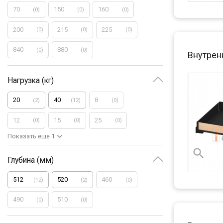
70
150
160
(
0
)
(
0
)
(
0
)
200
215
225
(
0
)
(
0
)
(
0
)
840
880
(
0
)
(
0
)
Внутрен
Нагрузка (кг)
20
40
8
(
2
)
(
12
)
(
0
)
12
15
25
(
0
)
(
0
)
(
0
)
Показать еще 1
Глубина (мм)
512
520
460
(
12
)
(
2
)
(
0
)
490
510
(
0
)
(
0
)