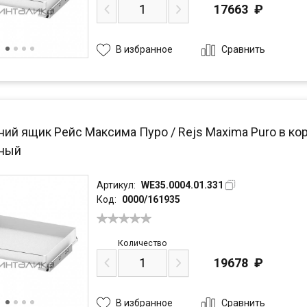
17663
₽
Сравнить
В избранное
ий ящик Рейс Максима Пуро / Rejs Maxima Puro в кор
чный
Артикул:
WE35.0004.01.331
Код:
0000/161935
Количество
19678
₽
Сравнить
В избранное