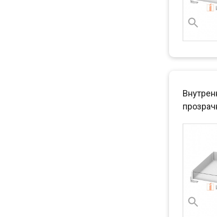
Внутренн
прозра