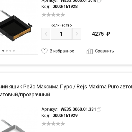
Артикул:
WE35.0060.01.A18
Код:
0000/161928
Количество
4275
₽
Сравнить
В избранное
ний ящик Рейс Максима Пуро / Rejs Maxima Puro авто
атовый/прозрачный
Артикул:
WE35.0060.01.331
Код:
0000/161929