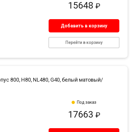
15648
₽
Добавить в корзину
Перейти в корзину
пус 800, H80, NL480, G40, белый матовый/
Под заказ
17663
₽