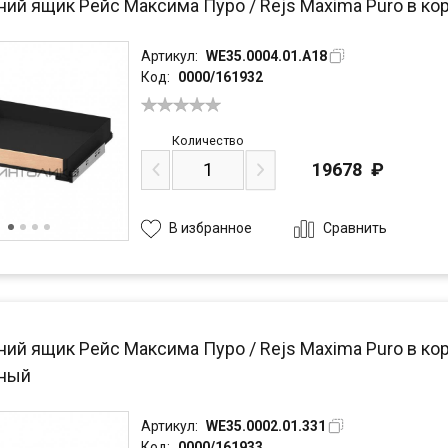
ний ящик Рейс Максима Пуро / Rejs Maxima Puro в кор
Артикул:
WE35.0004.01.A18
Код:
0000/161932
Количество
19678
₽
Сравнить
В избранное
ий ящик Рейс Максима Пуро / Rejs Maxima Puro в кор
чный
Артикул:
WE35.0002.01.331
Код:
0000/161933