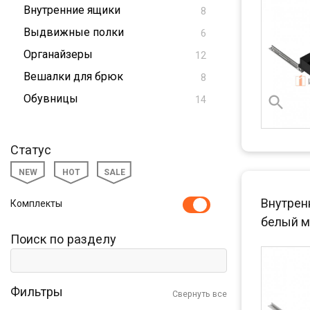
Внутренние ящики
8
Выдвижные полки
6
Органайзеры
12
Вешалки для брюк
8
Обувницы
14
Статус
NEW
HOT
SALE
Внутрен
Комплекты
белый м
Поиск по разделу
Фильтры
Свернуть все