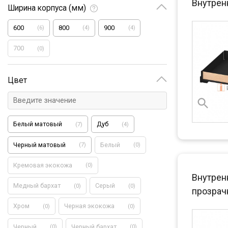
Внутрен
Ширина корпуса (мм)
600
800
900
(
6
)
(
4
)
(
4
)
700
(
0
)
Цвет
Белый матовый
Дуб
(
7
)
(
4
)
Черный матовый
Белый
(
7
)
(
0
)
Кремовая экокожа
(
0
)
Внутренн
Медный бархат
Серый
(
0
)
(
0
)
прозра
Хром
Черная экокожа
(
0
)
(
0
)
Черный
Черный бархат
(
0
)
(
0
)