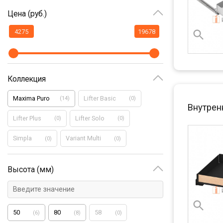
Цена (руб.)
Коллекция
Maxima Puro
Lifter Basic
(
14
)
(
0
)
Внутрен
Lifter Plus
Lifter Solo
(
0
)
(
0
)
Simpla
Variant Multi
(
0
)
(
0
)
Высота (мм)
50
80
58
(
6
)
(
8
)
(
0
)