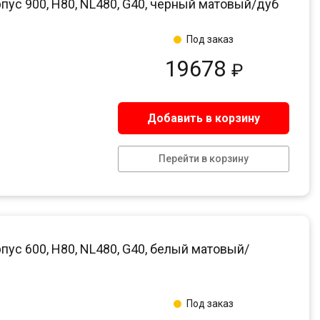
пус 900, H80, NL480, G40, черный матовый/дуб
Под заказ
19678
₽
Добавить в корзину
Перейти в корзину
пус 600, H80, NL480, G40, белый матовый/
Под заказ