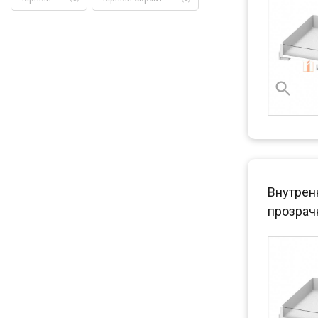
Внутренн
прозра