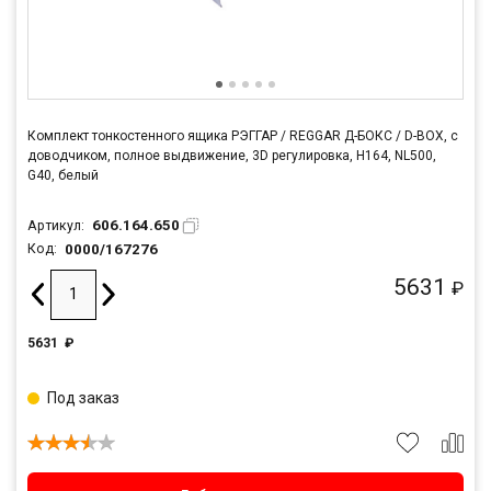
Комплект тонкостенного ящика РЭГГАР / REGGAR Д-БОКС / D-BOX, с
доводчиком, полное выдвижение, 3D регулировка, H164, NL500,
G40, белый
606.164.650
Артикул:
0000/167276
Код:
5631
₽
5631
₽
Под заказ