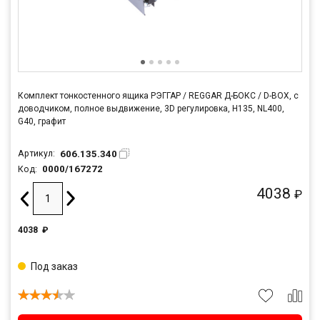
Комплект тонкостенного ящика РЭГГАР / REGGAR Д-БОКС / D-BOX, с
доводчиком, полное выдвижение, 3D регулировка, H135, NL400,
G40, графит
606.135.340
Артикул:
0000/167272
Код:
4038
₽
4038
₽
Под заказ