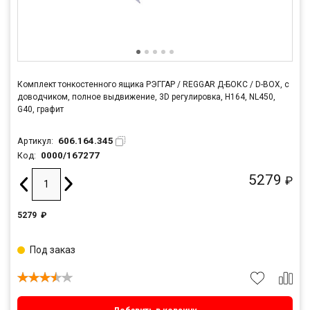
Комплект тонкостенного ящика РЭГГАР / REGGAR Д-БОКС / D-BOX, с
доводчиком, полное выдвижение, 3D регулировка, H164, NL450,
G40, графит
606.164.345
Артикул:
0000/167277
Код:
5279
₽
5279
₽
Под заказ