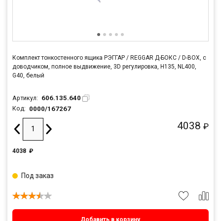
Комплект тонкостенного ящика РЭГГАР / REGGAR Д-БОКС / D-BOX, с
доводчиком, полное выдвижение, 3D регулировка, H135, NL400,
G40, белый
606.135.640
Артикул:
0000/167267
Код:
4038
₽
4038
₽
Под заказ
Добавить в корзину