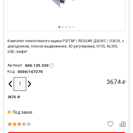
Комплект тонкостенного ящика РЭГГАР / REGGAR Д-БОКС / D-BOX, с
доводчиком, полное выдвижение, 3D регулировка, H135, NL300,
G40, графит
606.135.330
Артикул:
0000/167270
Код:
3674
₽
3674
₽
Под заказ