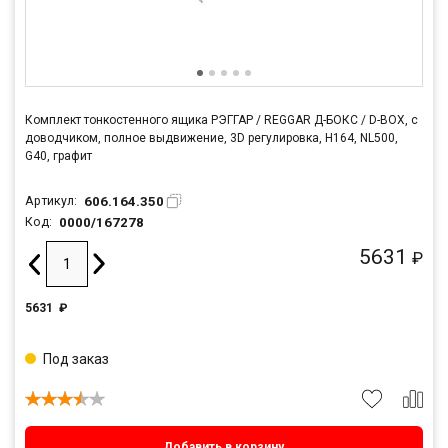
Комплект тонкостенного ящика РЭГГАР / REGGAR Д-БОКС / D-BOX, с
доводчиком, полное выдвижение, 3D регулировка, H164, NL500,
G40, графит
606.164.350
Артикул:
0000/167278
Код:
5631
₽
5631
₽
Под заказ
Добавить в корзину