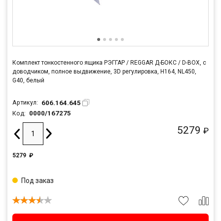
Комплект тонкостенного ящика РЭГГАР / REGGAR Д-БОКС / D-BOX, с
доводчиком, полное выдвижение, 3D регулировка, H164, NL450,
G40, белый
606.164.645
Артикул:
0000/167275
Код:
5279
₽
5279
₽
Под заказ