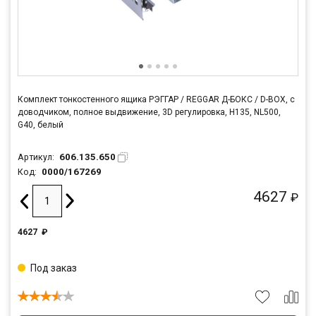
Комплект тонкостенного ящика РЭГГАР / REGGAR Д-БОКС / D-BOX, с
доводчиком, полное выдвижение, 3D регулировка, H135, NL500,
G40, белый
606.135.650
Артикул:
0000/167269
Код:
4627
₽
4627
₽
Под заказ