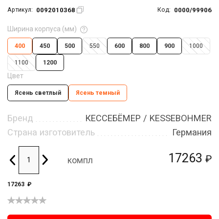
0092010368
0000/99906
Артикул:
Код:
Ширина корпуса (мм)
400
450
500
550
600
800
900
1000
1100
1200
Цвет
Ясень светлый
Ясень темный
Бренд
КЕССЕБЁМЕР / KESSEBOHMER
Страна изготовитель
Германия
17263
₽
компл
17263
₽