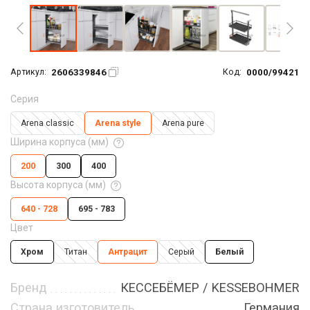
2606339846
0000/99421
Артикул:
Код:
Серия
Arena classic
Arena style
Arena pure
Ширина корпуса (мм)
200
300
400
Высота корпуса (мм)
640 - 728
695 - 783
Цвет
Хром
Титан
Антрацит
Серый
Белый
Бренд
КЕССЕБЁМЕР / KESSEBOHMER
Страна изготовитель
Германия