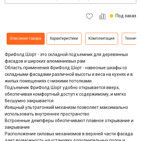
Под заказ
Описание товара
Характеристики
Комплектация
Техниче
ФриФолд Шорт - это складной подъемник для деревянных
фасадов и широких алюминиевых рам
Область применения ФриФолд Шорт - навесные шкафы со
складными фасадами различной высоты и веса на кухнях и в
жилых помещениях с низкими потолками
Подъемник ФриФолд Шорт удобно открывается вверх,
обеспечивая комфортный доступ к содержимому, и мягко
бесшумно закрывается
Изящный ультратонкий механизм позволяет максимально
использовать внутреннее пространство
Встроенные демпферы обеспечивают плавное открывание и
закрывание
Расположение силовых механизмов в верхней части фасада
дает возможность на установку дополнительных полок и