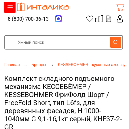
8 (800) 700-36-13
Главная
Бренды
KESSEBOHMER - кухонные аксессуа
Комплект складного подъемного
механизма КЕССЕБЁМЕР /
KESSEBOHMER ФриФолд Шорт /
FreeFold Short, тип L6fs, для
деревянных фасадов, H 1000-
1040мм G 9,1-16,1кг серый, KHF37-2-
GR