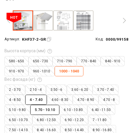
Увеличить фото
HOT
KHF37-2-GR
0000/99158
Артикул:
Код:
Высота корпуса (мм)
580 - 650
650 - 730
710 - 790
770 - 840
840 - 910
910 - 970
960 - 1010
1000 - 1040
Вес фасада (кг)
2 - 3.70
2.10 - 4
3.50 - 6
3.60 - 6.20
3.70 - 7.40
4 - 8.50
4 - 7.40
4.60 - 8.30
4.70 - 8.90
4.70 - 8
5.10 - 9.80
5.70 - 10.10
6.10 - 10.80
6.40 - 11.50
6.50 - 10.70
6.80 - 12.50
6.90 - 12.20
7 - 11.80
7.50 - 14.10
8.40 - 16.60
8.50 - 14.40
8.90 - 16.80