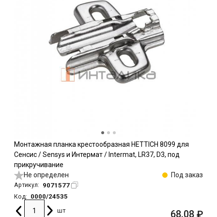
Монтажная планка крестообразная HETTICH 8099 для
Сенсис / Sensys и Интермат / Intermat, LR37, D3, под
прикручивание
Не определен
Под заказ
9071577
Артикул:
0000/24535
Код:
шт
68.08
₽