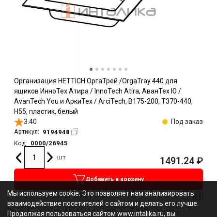
Организация HETTICH ОргаТрей /OrgaTray 440 для
ящиков ИнноТех Атира / InnoTech Atira, АванТех Ю /
AvanTech You и АркиТех / ArciTech, B175-200, T370-440,
H55, пластик, белый
3.40
Под заказ
9194948
Артикул:
0000/26945
Код:
шт
1491.24
₽
Добавить в корзину
Мы используем cookie. Это позволяет нам анализировать
взаимодействие посетителей с сайтом и делать его лучше.
Продолжая пользоваться сайтом www.intalika.ru, вы