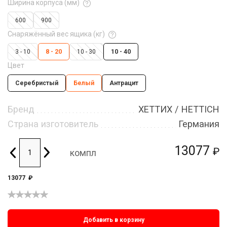
Ширина корпуса (мм)
600
900
Снаряжённый вес ящика (кг)
3 - 10
8 - 20
10 - 30
10 - 40
Цвет
Серебристый
Белый
Антрацит
Бренд
ХЕТТИХ / HETTICH
Страна изготовитель
Германия
13077
₽
компл
13077
₽
Добавить в корзину