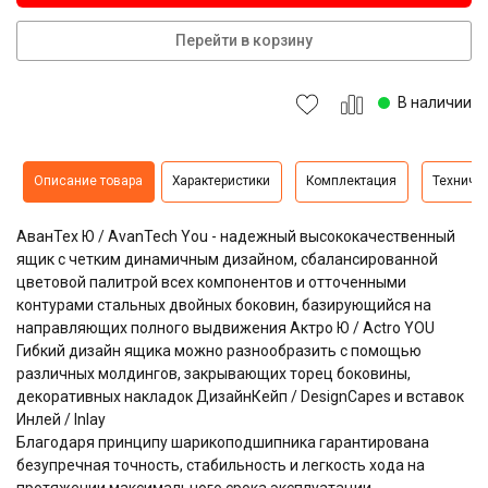
Перейти в корзину
В наличии
Описание товара
Характеристики
Комплектация
Техниче
АванТех Ю / AvanTech You - надежный высококачественный
ящик с четким динамичным дизайном, сбалансированной
цветовой палитрой всех компонентов и отточенными
контурами стальных двойных боковин, базирующийся на
направляющих полного выдвижения Актро Ю / Actro YOU
Гибкий дизайн ящика можно разнообразить с помощью
различных молдингов, закрывающих торец боковины,
декоративных накладок ДизайнКейп / DesignCapes и вставок
Инлей / Inlay
Благодаря принципу шарикоподшипника гарантирована
безупречная точность, стабильность и легкость хода на
протяжении максимального срока эксплуатации