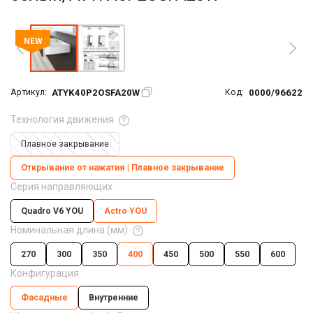
Увеличить фото
NEW
ATYK40P2OSFA20W
0000/96622
Артикул:
Код:
Технология движения
Плавное закрывание
Открывание от нажатия | Плавное закрывание
Серия направляющих
Quadro V6 YOU
Actro YOU
Номинальная длина (мм)
270
300
350
400
450
500
550
600
Конфигурация
Фасадные
Внутренние