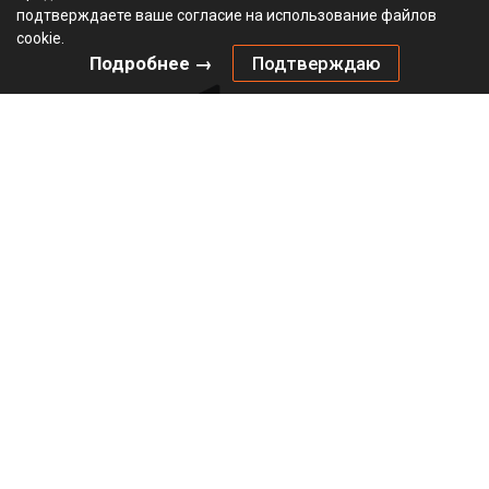
подтверждаете ваше согласие на использование файлов
cookie.
Подробнее →
Подтверждаю
Соединитель передней панели HETTICH АванТех Ю /
AvanTech You, H139, под прикручивание