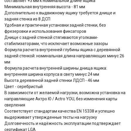
составляет +3 мм к номинальной длине ящика
Минимальная внутренняя высота - 81 мм
Дополнительно к выдвижному ящику требуется днище и
задняя стенка из 8 ДСП
Удобная и практичная установки задней стенки, без
фрезеровки и использования фиксаторов
Днище с задней стенкой стягиваются уголками-
стабилизаторами, что исключает возможные зазоры
Формула расчета внутренней глубины ящика c деревянной
задней стенкой: номинальная длина направляющих минус 26
мм
Формула расчета внутренней ширины днища ящика:
внутренняя ширина корпуса в свету минус 24 мм
Высота деревянной задней стенки ЛДСП - 46 мм
Цвет - серебристый
В зависимости от желаемой нагрузки, возможна установка на
направляющие Актро Ю / Actro YOU, без изменения карты
сверления
Соответствует стандартам качества EN 15338 и успешно
выдерживает утвержденные тесты на нагрузку
Долговечность и надёжность эксплуатации подтверждает
сертификат LGA