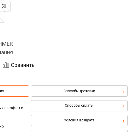
6.50
0
OHMER
мания
Сравнить
ция
Способы доставки
Способы оплаты
ых шкафов с
Условия возврата
ко