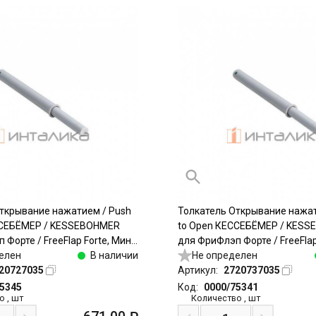
ткрывание нажатием / Push
Толкатель Открывание нажат
ССЕБЁМЕР / KESSEBOHMER
to Open КЕССЕБЁМЕР / KES
Форте / FreeFlap Forte, Мини
для ФриФлэп Форте / FreeFlap F
й, тип I (A), 17 - 23N, пластик,
елен
В наличии
врезной, тип II (B), 22 - 34N, 
Не определен
20727035
Артикул:
2720737035
75345
Код:
0000/75341
о
,
шт
Количество
,
шт