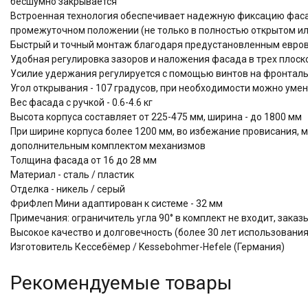
бесшумно закрывается
Встроенная технология обеспечивает надежную фиксацию фас
промежуточном положении (не только в полностью открытом ил
Быстрый и точный монтаж благодаря предустановленным евров
Удобная регулировка зазоров и наложения фасада в трех плоскос
Усилие удержания регулируется с помощью винтов на фронтал
Угол открывания - 107 градусов, при необходимости можно умень
Вес фасада с ручкой - 0.6-4.6 кг
Высота корпуса составляет от 225-475 мм, ширина - до 1800 мм
При ширине корпуса более 1200 мм, во избежание провисания, 
дополнительным комплектом механизмов
Толщина фасада от 16 до 28 мм
Материал - сталь / пластик
Отделка - никель / серый
ФриФлеп Мини адаптирован к системе - 32 мм
Примечания: ограничитель угла 90° в комплект не входит, зака
Высокое качество и долговечность (более 30 лет использова
Изготовитель Кессебёмер / Kessebohmer-Hefele (Германия)
Рекомендуемые товары