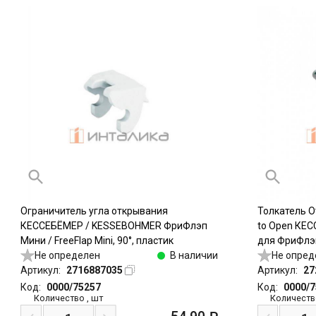
Ограничитель угла открывания
Толкатель О
КЕССЕБЁМЕР / KESSEBOHMER ФриФлэп
to Open КЕ
Мини / FreeFlap Mini, 90°, пластик
для ФриФлэп 
Не определен
В наличии
/ Mini, врезно
Не опред
Артикул:
2716887035
серый
Артикул:
27
Код:
0000/75257
Код:
0000/
Количество
,
шт
Количеств