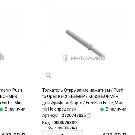
ием / Push
Толкатель Открывание нажатием / Push
SEBOHMER
to Open КЕССЕБЁМЕР / KESSEBOHMER
orte I Mini,
для ФриФлэп Форте / FreeFlap Forte, Мини
пластик, серый
В наличии
/ Mini, врезной, тип III (C), 26 - 48N, пластик,
Не определен
В наличии
серый
Артикул:
2720747035
Код:
0000/75339
Количество
,
шт