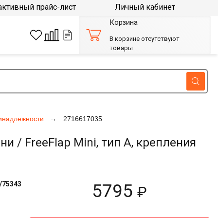
активный прайс-лист
Личный кабинет
Корзина
В корзине отсутствуют
товары
инадлежности
2716617035
 FreeFlap Mini, тип A, крепления
/75343
5795
₽