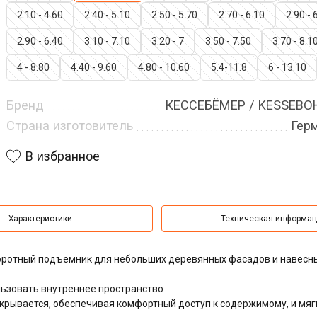
2.10 - 4.60
2.40 - 5.10
2.50 - 5.70
2.70 - 6.10
2.90 - 
2.90 - 6.40
3.10 - 7.10
3.20 - 7
3.50 - 7.50
3.70 - 8.1
4 - 8.80
4.40 - 9.60
4.80 - 10.60
5.4-11.8
6 - 13.10
Бренд
КЕССЕБЁМЕР / KESSEB
Страна изготовитель
Гер
В избранное
Характеристики
Техническая информа
воротный подъемник для небольших деревянных фасадов и навесн
ьзовать внутреннее пространство
крывается, обеспечивая комфортный доступ к содержимому, и мяг