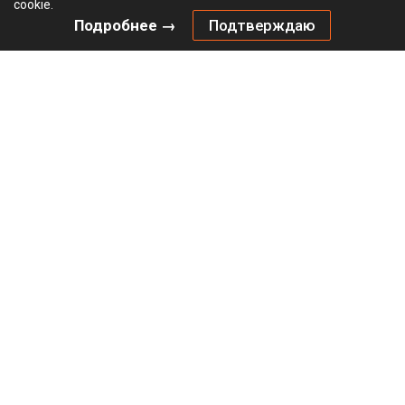
cookie.
Подробнее →
Подтверждаю
Толкатель Открывание нажатием / Push to Open
КЕССЕБЁМЕР / KESSEBOHMER для ФриФлэп Форте /
FreeFlap Forte, Мини / Mini, врезной, тип III (C), 26 - 48N,
пластик, серый
Не определен
В наличии
2720747035
Артикул: