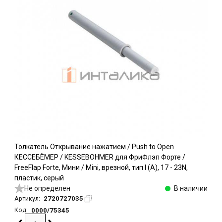
Толкатель Открывание нажатием / Push to Open
КЕССЕБЁМЕР / KESSEBOHMER для ФриФлэп Форте /
FreeFlap Forte, Мини / Mini, врезной, тип I (A), 17 - 23N,
пластик, серый
Не определен
В наличии
2720727035
Артикул:
0000/75345
Код: