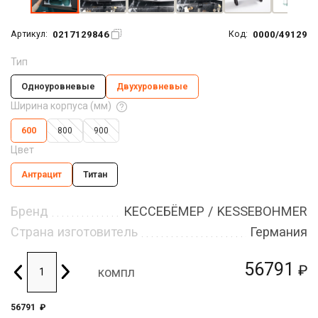
0217129846
0000/49129
Артикул:
Код:
Тип
Одноуровневые
Двухуровневые
Ширина корпуса (мм)
600
800
900
Цвет
Антрацит
Титан
Бренд
КЕССЕБЁМЕР / KESSEBOHMER
Страна изготовитель
Германия
56791
₽
компл
56791
₽