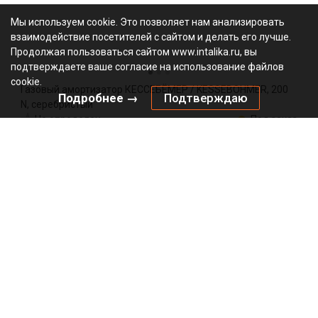
Мы используем cookie. Это позволяет нам анализировать
взаимодействие посетителей с сайтом и делать его лучше.
Продолжая пользоваться сайтом www.intalika.ru, вы
подтверждаете ваше согласие на использование файлов
cookie.
Газовый амортизатор КЕССЕБЁМЕР / KESSEBOHMER, 200
Подробнее →
Подтверждаю
N, серебристый
Не определен
Под заказ
0013369006
Артикул:
0000/147865
Код:
шт
2440.00
₽
Добавить в корзину
Подписаться на рассылку